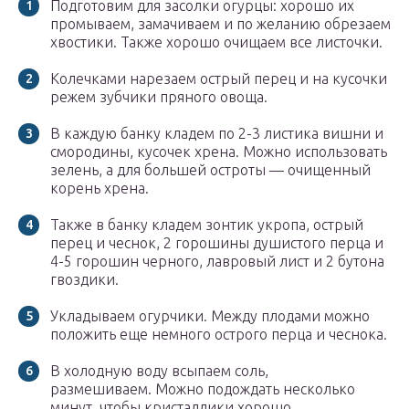
Подготовим для засолки огурцы: хорошо их
промываем, замачиваем и по желанию обрезаем
хвостики. Также хорошо очищаем все листочки.
Колечками нарезаем острый перец и на кусочки
режем зубчики пряного овоща.
В каждую банку кладем по 2-3 листика вишни и
смородины, кусочек хрена. Можно использовать
зелень, а для большей остроты — очищенный
корень хрена.
Также в банку кладем зонтик укропа, острый
перец и чеснок, 2 горошины душистого перца и
4-5 горошин черного, лавровый лист и 2 бутона
гвоздики.
Укладываем огурчики. Между плодами можно
положить еще немного острого перца и чеснока.
В холодную воду всыпаем соль,
размешиваем. Можно подождать несколько
минут, чтобы кристаллики хорошо