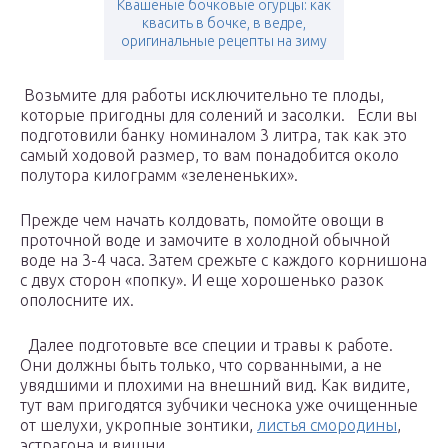
Квашеные бочковые огурцы: как
квасить в бочке, в ведре,
оригинальные рецепты на зиму
Возьмите для работы исключительно те плоды,
которые пригодны для солений и засолки. Если вы
подготовили банку номиналом 3 литра, так как это
самый ходовой размер, то вам понадобится около
полутора килограмм «зелененьких».
Прежде чем начать колдовать, помойте овощи в
проточной воде и замочите в холодной обычной
воде на 3-4 часа. Затем срежьте с каждого корнишона
с двух сторон «попку». И еще хорошенько разок
ополосните их.
Далее подготовьте все специи и травы к работе.
Они должны быть только, что сорванными, а не
увядшими и плохими на внешний вид. Как видите,
тут вам пригодятся зубчики чеснока уже очищенные
от шелухи, укропные зонтики,
листья смородины
,
эстрагона и вишни.