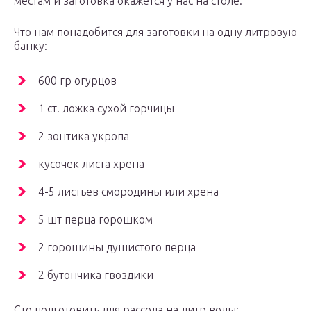
местам и заготовка окажется у нас на столе.
Что нам понадобится для заготовки на одну литровую
банку:
600 гр огурцов
1 ст. ложка сухой горчицы
2 зонтика укропа
кусочек листа хрена
4-5 листьев смородины или хрена
5 шт перца горошком
2 горошины душистого перца
2 бутончика гвоздики
Сто подготовить для рассола на литр воды: