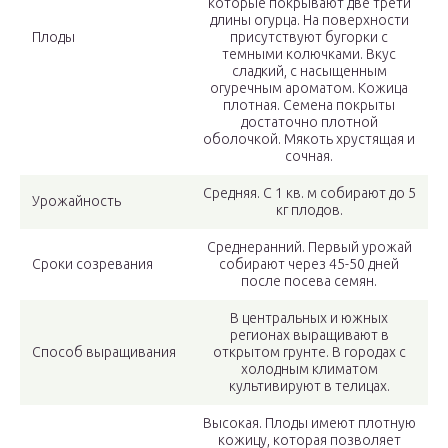
которые покрывают две трети
длины огурца. На поверхности
Плоды
присутствуют бугорки с
темными колючками. Вкус
сладкий, с насыщенным
огуречным ароматом. Кожица
плотная. Семена покрыты
достаточно плотной
оболочкой. Мякоть хрустящая и
сочная.
Средняя. С 1 кв. м собирают до 5
Урожайность
кг плодов.
Среднеранний. Первый урожай
Сроки созревания
собирают через 45-50 дней
после посева семян.
В центральных и южных
регионах выращивают в
Способ выращивания
открытом грунте. В городах с
холодным климатом
культивируют в телицах.
Высокая. Плоды имеют плотную
кожицу, которая позволяет