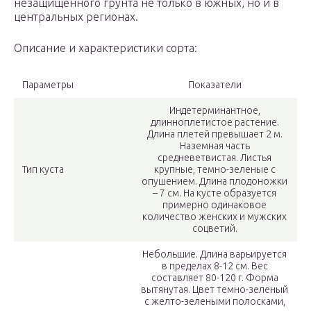
незащищенного грунта не только в южных, но и в
центральных регионах.
Описание и характеристики сорта:
Параметры
Показатели
Индетерминантное,
длинноплетистое растение.
Длина плетей превышает 2 м.
Наземная часть
средневетвистая. Листья
Тип куста
крупные, темно-зеленые с
опушением. Длина плодоножки
– 7 см. На кусте образуется
примерно одинаковое
количество женских и мужских
соцветий.
Небольшие. Длина варьируется
в пределах 8-12 см. Вес
составляет 80-120 г. Форма
вытянутая. Цвет темно-зеленый
с желто-зелеными полосками,