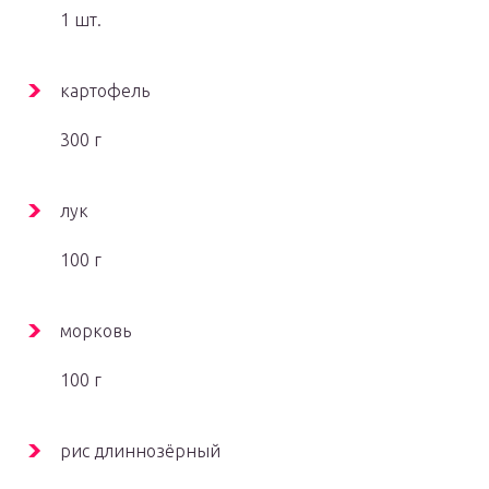
1 шт.
картофель
300 г
лук
100 г
морковь
100 г
рис длиннозёрный