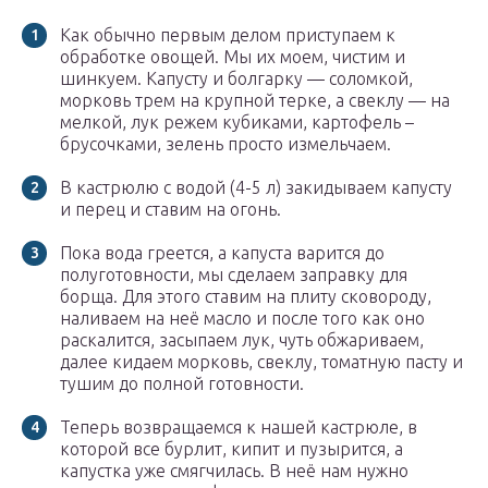
Как обычно первым делом приступаем к
обработке овощей. Мы их моем, чистим и
шинкуем. Капусту и болгарку — соломкой,
морковь трем на крупной терке, а свеклу — на
мелкой, лук режем кубиками, картофель –
брусочками, зелень просто измельчаем.
В кастрюлю с водой (4-5 л) закидываем капусту
и перец и ставим на огонь.
Пока вода греется, а капуста варится до
полуготовности, мы сделаем заправку для
борща. Для этого ставим на плиту сковороду,
наливаем на неё масло и после того как оно
раскалится, засыпаем лук, чуть обжариваем,
далее кидаем морковь, свеклу, томатную пасту и
тушим до полной готовности.
Теперь возвращаемся к нашей кастрюле, в
которой все бурлит, кипит и пузырится, а
капустка уже смягчилась. В неё нам нужно