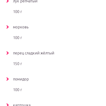
лук репчатый
100 г
морковь
100 г
перец сладкий жёлтый
150 г
помидор
100 г
картошка