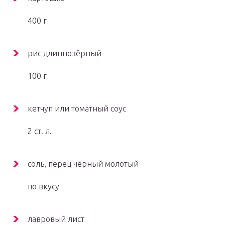
400 г
рис длиннозёрный
100 г
кетчуп или томатный соус
2 ст. л.
соль, перец чёрный молотый
по вкусу
лавровый лист