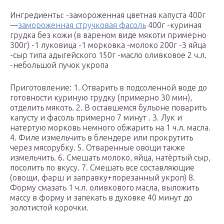
Ингредиенты: -замороженная цветная капуста 400г
—
замороженная стручковая фасоль
400г -куриная
грудка без кожи (в вареном виде мякоти примерно
300г) -1 луковица -1 морковка -молоко 200г -3 яйца
-сыр типа адыгейского 150г -масло оливковое 2 ч.л.
-небольшой пучок укропа
Приготовление: 1. Отварить в подсоленной воде до
готовности куриную грудку (примерно 30 мин),
отделить мякоть. 2. В оставшемся бульоне поварить
капусту и фасоль примерно 7 минут . 3. Лук и
натертую морковь немного обжарить на 1 ч.л. масла.
4. Филе измельчить в блендере или прокрутить
через мясорубку. 5. Отваренные овощи также
измельчить. 6. Смешать молоко, яйца, натёртый сыр,
посолить по вкусу. 7. Смешать все составляющие
(овощи, фарш и заправку+порезанный укроп) 8.
Форму смазать 1 ч.л. оливкового масла, выложить
массу в форму и запекать в духовке 40 минут до
золотистой корочки.