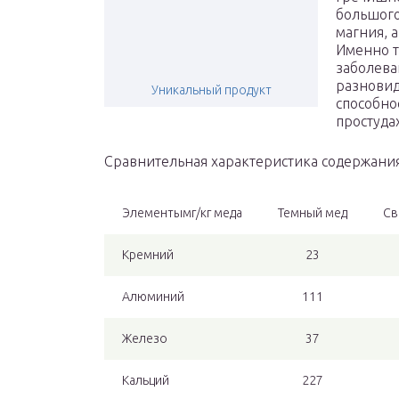
большого
магния, 
Именно т
заболева
разновид
Уникальный продукт
способно
простуда
Сравнительная характеристика содержани
Элементымг/кг меда
Темный мед
Св
Кремний
23
Алюминий
111
Железо
37
Кальций
227