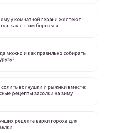
ему у комнатной герани желтеют
тья. как с этим бороться
да можно и как правильно собирать
урузу?
 солить волнушки и рыжики вместе:
сные рецепты засолки на зиму
учших рецепта варки гороха для
балки