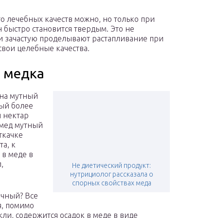
го лечебных качеств можно, но только при
н быстро становится твердым. Это не
ни зачастую проделывают растапливание при
 свои целебные качества.
и медка
на мутный
ный более
й нектар
 мед мутный
ткачке
а, к
 в меде в
,
Не диетический продукт:
нутрициолог рассказала о
спорных свойствах меда
ачный? Все
я, помимо
ли, содержится осадок в меде в виде