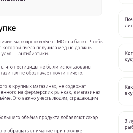
Поч
лис
упке
личие маркировки «Без ГМО» на банке. Чтобы
 с которой пчела получила мёд не должны
Ког
и улья — антибиотики.
кук
ь, что пестициды не были использованы.
азинах не обозначает почти ничего.
ого в крупных магазинах, не содержат
Как
пленного на фермерских рынках, в магазинах
вку
ъёме. Это важно учесть людям, страдающим
ольшего объёма продукта добавляют сахар
3 л
ры
ужно обращать внимание при покупке