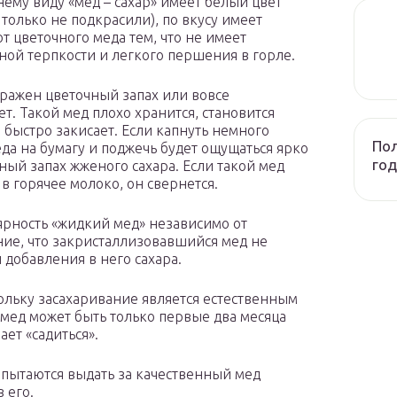
ему виду «мед – сахар» имеет белый цвет
 только не подкрасили), по вкусу имеет
от цветочного меда тем, что не имеет
ной терпкости и легкого першения в горле.
ражен цветочный запах или вовсе
ет. Такой мед плохо хранится, становится
 быстро закисает. Если капнуть немного
Пол
еда на бумагу и поджечь будет ощущаться ярко
год
ый запах жженого сахара. Если такой мед
 в горячее молоко, он свернется.
рность «жидкий мед» независимо от
ие, что закристаллизовавшийся мед не
 добавления в него сахара.
льку засахаривание является естественным
мед может быть только первые два месяца
ает «садиться».
пытаются выдать за качественный мед
 его.