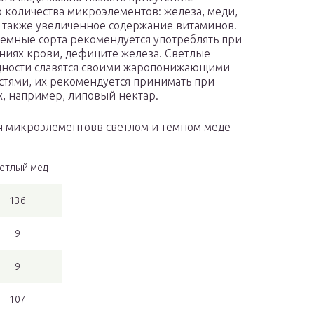
 количества микроэлементов: железа, меди,
а также увеличенное содержание витаминов.
емные сорта рекомендуется употреблять при
ниях крови, дефиците железа. Светлые
ности славятся своими жаропонижающими
стями, их рекомендуется принимать при
х, например, липовый нектар.
я микроэлементовв светлом и темном меде
етлый мед
136
9
9
107