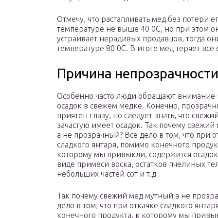
Отмечу, что растапливать мед без потери е
температуре не выше 40 0С, но при этом о
устраивает нерадивых продавцов, тогда о
температуре 80 0С. В итоге мед теряет все
Причина непрозрачност
Особенно часто люди обращают внимание 
осадок в свежем медке. Конечно, прозрач
приятен глазу, но следует знать, что свежи
зачастую имеет осадок. Так почему свежий
а не прозрачный? Все дело в том, что при о
сладкого янтаря, помимо конечного продукт
которому мы привыкли, содержится осадок
виде примеси воска, остатков пчелиных тел
небольших частей сот и т.д
Так почему свежий мед мутный а не прозр
дело в том, что при откачке сладкого янтар
конечного продукта, к которому мы привык