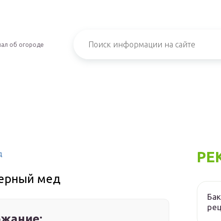
ал об огороде
РЕ
д
ерный мед
Бак
ре
жание: