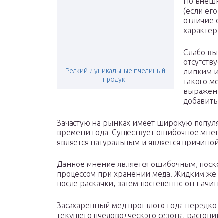
По внешн
(если его
отличие 
характер
Слабо вы
отсутству
Редкий и уникальные пчелиный
липким и
продукт
такого м
выраженн
добавить
Зачастую на рынках имеет широкую популя
времени года. Существует ошибочное мнен
является натуральным и является причиной
Данное мнение является ошибочным, поско
процессом при хранении меда. Жидким же 
после раскачки, затем постепенно он начин
Засахаренный мед прошлого года нередко 
текущего пчеловодческого сезона, растопив