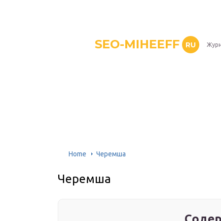
SEO-MIHEEFF
RU
Журн
Home
Черемша
Черемша
Содер