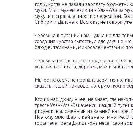
годы, когда не давали зарплату бюджетника
муки. Мы с мужем ездили в Улан-Удэ за му
муку, и я стряпала пироги с черемшой. Б
Сибири и Дальнего Востока, не говоря уже 
Черемша в питании нам нужна не для повы
создания чувства сытости, а для улучшени
блюд витаминами, микроэлементами и др
Черемша не растет в огороде, даже если п
условия гор: влага, деревья, мох и многое 
Мы ее не сеем, не пропалываем, не поливае
сказать нашей природе, которую нужно бер
Кто из нас, джидинцев, не знает, где нахо
трассе Улан-Удэ -Закаменск, каждый путни
рисунок, выложенный из камней на горе. Г
Поэтому село Шартыкей зна ют многие. Эт
горы течет река Джида -она несет свои вод