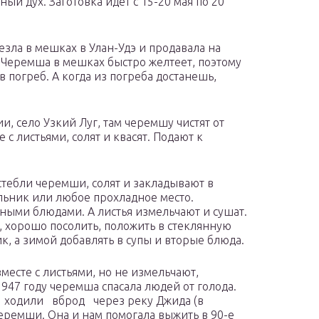
ый дух. Заготовка идет с 15-20 мая по 20
езла в мешках в Улан-Удэ и продавала на
 Черемша в мешках быстро желтеет, поэтому
 погреб. А когда из погреба достанешь,
и, село Узкий Луг, там черемшу чистят от
с листьями, солят и квасят. Подают к
тебли черемши, солят и закладывают в
ильник или любое прохладное место.
чными блюдами. А листья измельчают и сушат.
, хорошо посолить, положить в стеклянную
к, а зимой добавлять в супы и вторые блюда.
есте с листьями, но не измельчают,
1947 году черемша спасала людей от голода.
 ходили вброд через реку Джида (в
еремши. Она и нам помогала выжить в 90-е