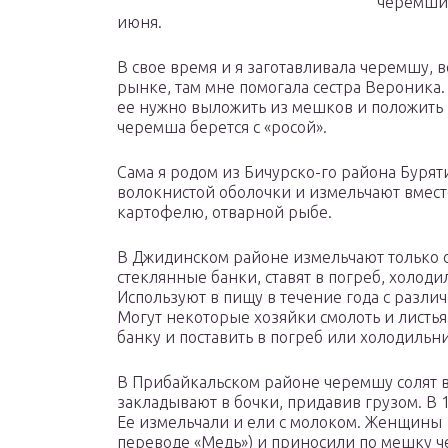
черемшин
июня.
В свое время и я заготавливала черемшу, в
рынке, там мне помогала сестра Вероника.
ее нужно выложить из мешков и положить в
черемша берется с «росой».
Сама я родом из Бичурско-го района Буряти
волокнистой оболочки и измельчают вместе 
картофелю, отварной рыбе.
В Джидинском районе измельчают только с
стеклянные банки, ставят в погреб, холод
Используют в пищу в течение года с разли
Могут некоторые хозяйки смолоть и листья
банку и поставить в погреб или холодильни
В Прибайкальском районе черемшу солят вм
закладывают в бочки, придавив грузом. В 
Ее измельчали и ели с молоком. Женщины
переводе «Медь») и приносили по мешку ч