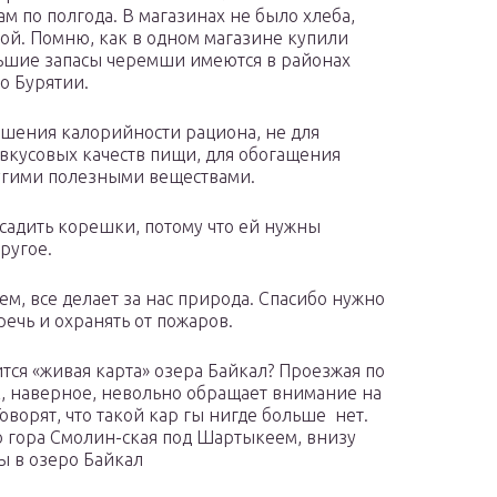
м по полгода. В магазинах не было хлеба,
кой. Помню, как в одном магазине купили
ольшие запасы черемши имеются в районах
о Бурятии.
шения калорийности рациона, не для
я вкусовых качеств пищи, для обогащения
угими полезными веществами.
осадить корешки, потому что ей нужны
другое.
м, все делает за нас природа. Спасибо нужно
ечь и охранять от пожаров.
дится «живая карта» озера Байкал? Проезжая по
к, наверное, невольно обращает внимание на
оворят, что такой кар гы нигде больше нет.
о гора Смолин-ская под Шартыкеем, внизу
ы в озеро Байкал