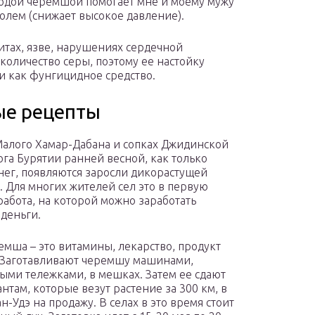
лодой черемшой помогает мне и моему мужу
олем (снижает высокое давление).
итах, язве, нарушениях сердечной
количество серы, поэтому ее настойку
и как фунгицидное средство.
ые рецепты
Малого Хамар-Дабана и сопках Джидинской
га Бурятии ранней весной, как только
снег, появляются заросли дикорастущей
 Для многих жителей сел это в первую
работа, на которой можно заработать
деньги.
емша – это витамины, лекарство, продукт
 Заготавливают черемшу машинами,
ыми тележками, в мешках. Затем ее сдают
нтам, которые везут растение за 300 км, в
н-Удэ на продажу. В селах в это время стоит