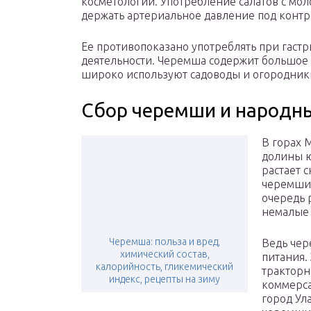
косметологии. Употребление салатов с мо
держать артериальное давление под контр
Ее противопоказано употреблять при гастр
деятельности. Черемша содержит большое 
широко используют садоводы и огородник
Сбор черемши и народн
В горах 
долины ю
растает 
черемши.
очередь 
немалые 
Черемша: польза и вред,
Ведь чер
химический состав,
питания.
калорийность, гликемический
тракторн
индекс, рецепты на зиму
коммерса
город Ула