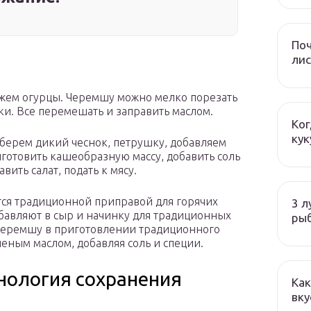
Поч
лис
ежем огурцы. Черемшу можно мелко порезать
чки. Все перемешать и заправить маслом.
Ког
кук
 берем дикий чеснок, петрушку, добавляем
готовить кашеобразную массу, добавить соль
вить салат, подать к мясу.
тся традиционной приправой для горячих
3 л
обавляют в сыр и начинку для традиционных
ры
 черемшу в приготовлении традиционного
леным маслом, добавляя соль и специи.
нология сохранения
Как
вку