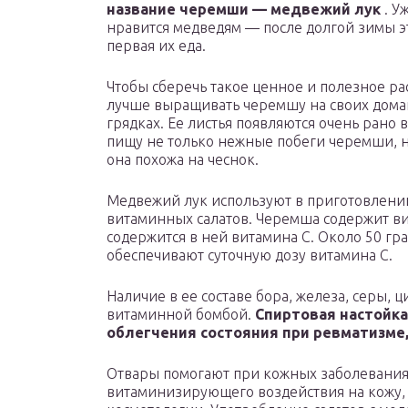
название черемши — медвежий лук
. У
нравится медведям — после долгой зимы э
первая их еда.
Чтобы сберечь такое ценное и полезное ра
лучше выращивать черемшу на своих дом
грядках. Ее листья появляются очень рано 
пищу не только нежные побеги черемши, но 
она похожа на чеснок.
Медвежий лук используют в приготовлении
витаминных салатов. Черемша содержит вит
содержится в ней витамина С. Около 50 гр
обеспечивают суточную дозу витамина С.
Наличие в ее составе бора, железа, серы, ц
витаминной бомбой.
Спиртовая настойка
облегчения состояния при ревматизме,
Отвары помогают при кожных заболеваниях
витаминизирующего воздействия на кожу,