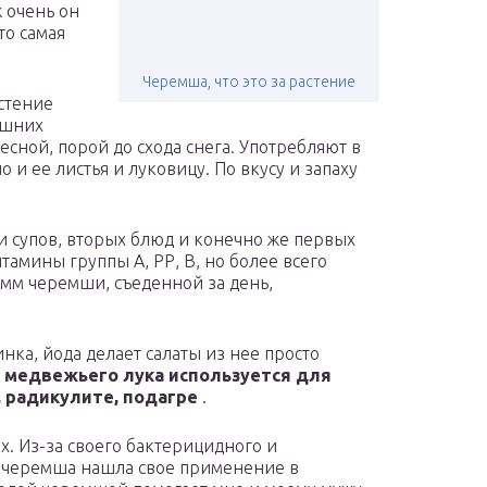
ж очень он
то самая
Черемша, что это за растение
стение
ашних
весной, порой до схода снега. Употребляют в
и ее листья и луковицу. По вкусу и запаху
 супов, вторых блюд и конечно же первых
амины группы А, РР, В, но более всего
амм черемши, съеденной за день,
инка, йода делает салаты из нее просто
 медвежьего лука используется для
 радикулите, подагре
.
. Из-за своего бактерицидного и
 черемша нашла свое применение в