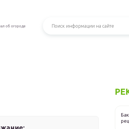
ал об огороде
РЕ
Бак
ре
жание: