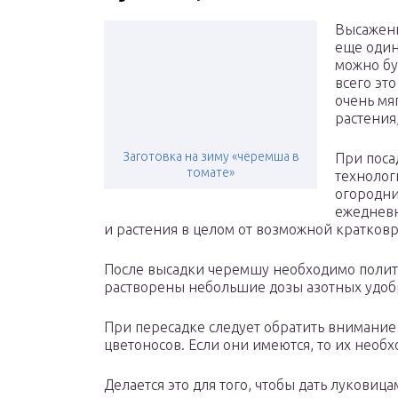
Высаженн
еще один
можно бу
всего это
очень мя
растения
Заготовка на зиму «черемша в
При поса
томате»
технолог
огородни
ежедневн
и растения в целом от возможной кратков
После высадки черемшу необходимо полить
растворены небольшие дозы азотных удо
При пересадке следует обратить внимание
цветоносов. Если они имеются, то их необ
Делается это для того, чтобы дать луковиц