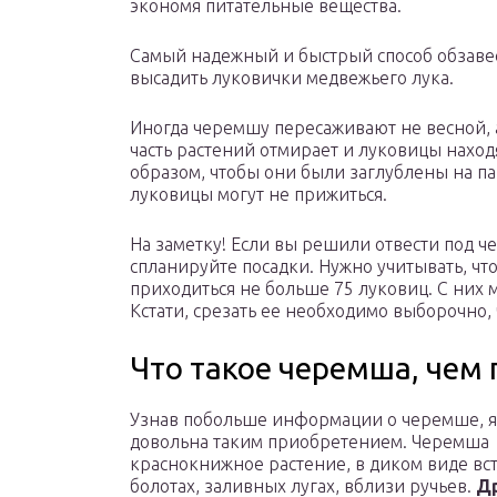
экономя питательные вещества.
Самый надежный и быстрый способ обзавес
высадить луковички медвежьего лука.
Иногда черемшу пересаживают не весной, а
часть растений отмирает и луковицы наход
образом, чтобы они были заглублены на па
луковицы могут не прижиться.
На заметку! Если вы решили отвести под ч
спланируйте посадки. Нужно учитывать, чт
приходиться не больше 75 луковиц. С них м
Кстати, срезать ее необходимо выборочно,
Что такое черемша, чем
Узнав побольше информации о черемше, я 
довольна таким приобретением. Черемша
краснокнижное растение, в диком виде вст
болотах, заливных лугах, вблизи ручьев.
Д