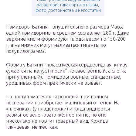
характеристика сорта, отзывы,
фото, достоинства и недостатки
Помидоры Батяня – внушительного размера Масса
одной помидорины в среднем составляет 280 г. Даже
верхние кисти формируют плоды весом по 150-200
г, а на нижних могут наливаться гиганты по
полукилограмма.
Форма у Батяни – классическая сердцевидная, книзу
сужается на конус («носик” не заострённый, а слегка
притупленный). Помидоры ровные, стандартные,
уродливых форм практически не бывает.
По цвету томат Батяня розовый, при полном
поспевании приобретает малиновый оттенок. На
«плечиках» (у плодоножки) иногда виднеется
размытое зеленовато-жёлтое пятно, но оно
нисколько не портит товарный вид. Кожица
глянцевая, не жёсткая.