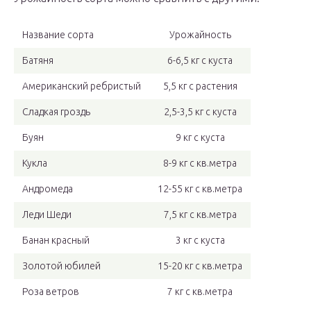
Название сорта
Урожайность
Батяня
6-6,5 кг с куста
Американский ребристый
5,5 кг с растения
Сладкая гроздь
2,5-3,5 кг с куста
Буян
9 кг с куста
Кукла
8-9 кг с кв.метра
Андромеда
12-55 кг с кв.метра
Леди Шеди
7,5 кг с кв.метра
Банан красный
3 кг с куста
Золотой юбилей
15-20 кг с кв.метра
Роза ветров
7 кг с кв.метра