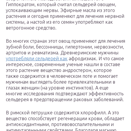
Гиппократом, который считал сельдерей овощем,
успокаивающим нервы. Эфирные масла из этого
растения и сегодня применяют для лечения нервной
системы, а настой из его семян употребляют как
ветрогонное средство.
Во многих странах этот овощ применяют для лечения
зубной боли, бессонницы, гипертонии, нервозности,
артритов и ревматизма. Древнеримские мужчины
употребляли сельдерей как
афродизиак. И что самое
интересное, современные ученые нашли в составе
этого растение вещество андростерон, которое
также содержится в человеческом поте и помогает
мужчинам выглядеть более привлекательными в
глазах женщин (на уровне инстинктов). А еще
многие исследования подтверждают эффективность
сельдерея в предотвращении раковых заболеваний.
В римской петрушке содержится хлорофилл. А это
вещество способствует регенерации крови, обладает
антиоксидантными, противовоспалительными и
антимутагенными свойствами. Благодаря магнию