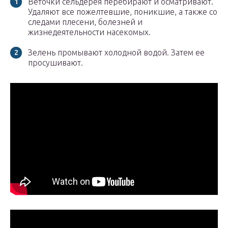
Веточки сельдерея перебирают и осматривают.
Удаляют все пожелтевшие, поникшие, а также со
следами плесени, болезней и
жизнедеятельности насекомых.
Зелень промывают холодной водой. Затем ее
просушивают.