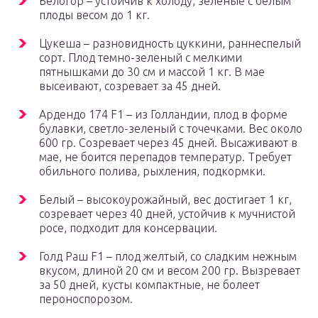
Белогор – устойчив к холоду, зеленые с белым
плоды весом до 1 кг.
Цукеша – разновидность цуккини, раннеспелый
сорт. Плод темно-зеленый с мелкими
пятнышками до 30 см и массой 1 кг. В мае
высеивают, созревает за 45 дней.
Ардендо 174 F1 – из Голландии, плод в форме
булавки, светло-зеленый с точечками. Вес около
600 гр. Созревает через 45 дней. Высаживают в
мае, не боится перепадов температур. Требует
обильного полива, рыхления, подкормки.
Белый – высокоурожайный, вес достигает 1 кг,
созревает через 40 дней, устойчив к мучнистой
росе, подходит для консервации.
Голд Раш F1 – плод желтый, со сладким нежным
вкусом, длиной 20 см и весом 200 гр. Вызревает
за 50 дней, кусты компактные, не болеет
пероноспорозом.