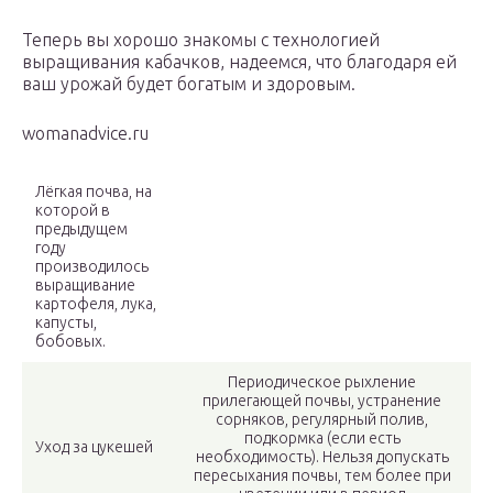
Теперь вы хорошо знакомы с технологией
выращивания кабачков, надеемся, что благодаря ей
ваш урожай будет богатым и здоровым.
womanadvice.ru
Лёгкая почва, на
которой в
предыдущем
году
производилось
выращивание
картофеля, лука,
капусты,
бобовых.
Периодическое рыхление
прилегающей почвы, устранение
сорняков, регулярный полив,
подкормка (если есть
Уход за цукешей
необходимость). Нельзя допускать
пересыхания почвы, тем более при