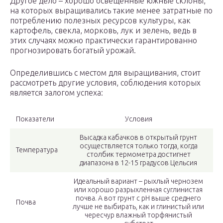
Другое дело – хорошо освещенные южные склоны,
на которых выращивались такие менее затратные по
потреблению полезных ресурсов культуры, как
картофель, свекла, морковь, лук и зелень, ведь в
этих случаях можно практически гарантированно
прогнозировать богатый урожай.
Определившись с местом для выращивания, стоит
рассмотреть другие условия, соблюдения которых
является залогом успеха:
Показатели
Условия
Высадка кабачков в открытый грунт
осуществляется только тогда, когда
Температура
столбик термометра достигнет
диапазона в 12-15 градусов Цельсия
Идеальный вариант – рыхлый чернозем
или хорошо разрыхленная суглинистая
почва. А вот грунт с pH выше среднего
Почва
лучше не выбирать, как и глинистый или
чересчур влажный торфянистый