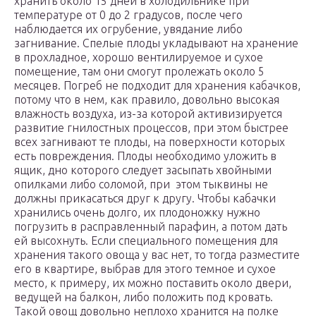
хранить около 15 дней в холодильнике при
температуре от 0 до 2 градусов, после чего
наблюдается их огрубение, увядание либо
загнивание. Спелые плоды укладывают на хранение
в прохладное, хорошо вентилируемое и сухое
помещение, там они смогут пролежать около 5
месяцев. Погреб не подходит для хранения кабачков,
потому что в нем, как правило, довольно высокая
влажность воздуха, из-за которой активизируется
развитие гнилостных процессов, при этом быстрее
всех загнивают те плоды, на поверхности которых
есть повреждения. Плоды необходимо уложить в
ящик, дно которого следует засыпать хвойными
опилками либо соломой, при этом тыквины не
должны прикасаться друг к другу. Чтобы кабачки
хранились очень долго, их плодоножку нужно
погрузить в расправленный парафин, а потом дать
ей высохнуть. Если специального помещения для
хранения такого овоща у вас нет, то тогда разместите
его в квартире, выбрав для этого темное и сухое
место, к примеру, их можно поставить около двери,
ведущей на балкон, либо положить под кровать.
Такой овощ довольно неплохо хранится на полке