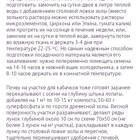
подготовить: замочить на сутки-двое в литре теплой
воды с добавлением столовой ложки золы (вместо
зольного раствора можно использовать растворы
микроэлементов, Циркона или Эпина, гумата калия)
или прогреть их на солнце в течение недели, или,
замочив их на сутки в теплой воде, завернуть потом
во влажную ткань и держать 3-4 дня при
температуре 22-25 ºC. Но самым надежным способом
подготовки посадочного материала является его
закаливание: нужно попеременно помещать семена
на 14-16 часов в нижний ящик холодильника, а затем
8-10 часов держать их в комнатной температуре.
Почву на участке для кабачков тоже готовят заранее:
перекапывают с осени на глубину штыка лопаты,
добавляя на 1 м² по 10-15 кг компоста, 50-60 г
суперфосфата и по горсти древесной золы. Весной
поверхность участки разравнивают, делают ряды
лунок глубиной около 10 см по схеме 70х50 см (не
более 3 лунок на м² участка), раскладывают в каждую
лунку по столовой ложке золы и перегноя,
тщательно перемешивают удобрения с почвой,