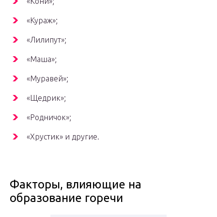
«Кони»;
«Кураж»;
«Лилипут»;
«Маша»;
«Муравей»;
«Щедрик»;
«Родничок»;
«Хрустик» и другие.
Факторы, влияющие на
образование горечи