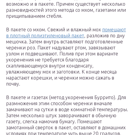
возможно и в пакете. Причем существует несколько
разновидностей этого метода со мхом, газетами или
прищипыванием стебля.
В пакете со мхом. Свежий и влажный мох
помещают
в плотный полиэтиленовый пакет
, разложив по дну
мешочка. Затем внутрь вставляют подготовленные
черенки роз. Пакет надувают ртом, завязывают
узлом и подвешивают. Полив при этом варианте
укоренения не требуется благодаря
скапливающемуся внутри конденсату,
увлажняющему мох и заготовки. К конце месяца
нарастают корешки, и черенки можно сажать в
почву.
В пакете и газетах (метод укоренения Буррито). Для
размножения этим способом черенки вначале
замачивают на сутки в воде комнатной температуры.
Затем несколько штук заворачивают в обычную
газету, слегка намочив бумагу. Помешают
замотанный сверток в пакет, оставляют в домашних
условиях при температуре чуть выше 20 градусов.