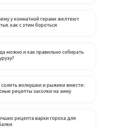
ему у комнатной герани желтеют
тья. как с этим бороться
да можно и как правильно собирать
урузу?
 солить волнушки и рыжики вместе:
сные рецепты засолки на зиму
учших рецепта варки гороха для
балки