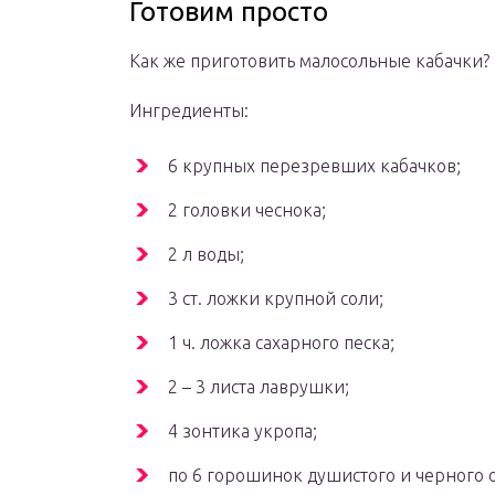
Готовим просто
Как же приготовить малосольные кабачки?
Ингредиенты:
6 крупных перезревших кабачков;
2 головки чеснока;
2 л воды;
3 ст. ложки крупной соли;
1 ч. ложка сахарного песка;
2 – 3 листа лаврушки;
4 зонтика укропа;
по 6 горошинок душистого и черного о