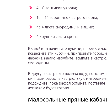
4 – 6 зонтиков укропа;
10 – 14 горошинок острого перца;
по 4 листа смородины и вишни;
4 крупных листа хрена.
Вымойте и почистите цукини, нарежьте ча
поместите эти кусочки, приправьте гороши
чеснока, мелко нарубите, всыпьте в кастр
смородины.
В другую кастрюлю вольем воду, посолим, 
кипящий рассол в кастрюльку с ингредие
подождите, пока рассол остынет, поставьте
чесноком будет готово.
Малосольные пряные кабач