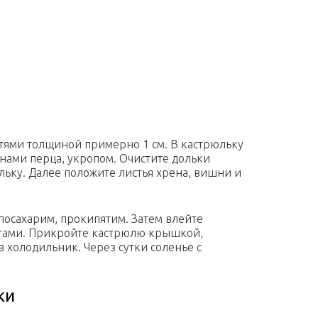
стями толщиной примерно 1 см. В кастрюльку
нами перца, укропом. Очистите дольки
юльку. Далее положите листья хрена, вишни и
посахарим, прокипятим. Затем влейте
нтами. Прикройте кастрюлю крышкой,
 в холодильник. Через сутки соленье с
ки