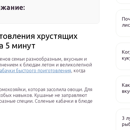
жание:
Поч
лис
товления хрустящих
а 5 минут
Ког
кук
ленов семьи разнообразным, вкусным и
лнением к блюдам летом и великолепной
абачки быстрого приготовления
, когда
Как
домохозяйки, которая засолила овощи. Для
вку
особых навыков. Кушанье не заправляют
образные специи. Соленые кабачки в блюде
3 л
ры