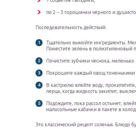
1 соцветие гвоздики;
по 2 – 3 горошинки черного и душисто
Последовательность действий:
Тщательно вымойте ингредиенты. Мелк
Поместите зелень в полиэтиленовый п
Почистите зубчики чеснока, меленько 
Покрошите каждый овощ тоненькими к
В кастрюлю влейте воду, прокипятите,
перца, когда жидкость закипит, выключ
Подождите, пока рассол остынет, влейте
малосольные кабачки в пакете в холод
Это классический рецепт соленья. Блюдо бу