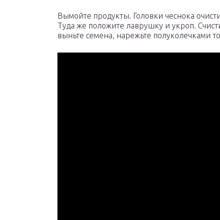
Вымойте продукты. Головки чеснока очисти
Туда же положите лаврушку и укроп. Счист
выньте семена, нарежьте полуколечками то