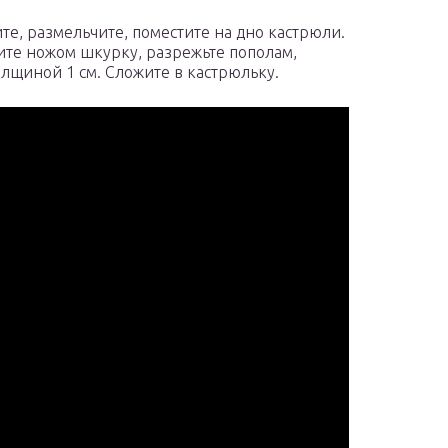
те, размельчите, поместите на дно кастрюли.
ите ножом шкурку, разрежьте пополам,
лщиной 1 см. Сложите в кастрюльку.