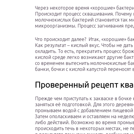
Через некоторое время «хорошие» бактер
Происходит процесс сквашивания. Почему н
молочнокислых бактерий становится так мн
микроорганизмы. Процесс загнивания пре
Что происходит далее? Итак, «хорошие» б
Как результат – кислый вкус. Чтобы не дат
охладить. То есть, прекратить процесс бро
кислой среде легко возникают другие бак
со временем вытеснить молочнокислые бак
банки, бочки с кислой капустой переносят 
Проверенный рецепт ква
Прежде чем приступать к закваске в бочке
заняться её подготовкой. Для этого дерев
промываем водой с добавлением пищевой 
Затем ополаскиваем и оставляем на неделю
либо действий. Возможно во время промы
происходить течь в некоторых местах, не 