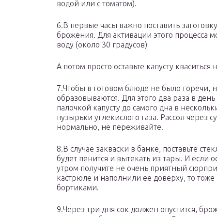
водой или с томатом).
6.В первые часы важно поставить заготовку
брожения. Для активации этого процесса м
воду (около 30 градусов)
А потом просто оставьте капусту кваситься 
7.Чтобы в готовом блюде не было горечи, 
образовываются. Для этого два раза в ден
палочкой капусту до самого дна в нескольк
пузырьки углекислого газа. Рассол через су
нормально, не переживайте.
8.В случае закваски в банке, поставьте ст
будет пенится и вытекать из тары. И если о
утром получите не очень приятный сюрприз
кастрюле и наполнили ее доверху, то тоже
бортиками.
9.Через три дня сок должен опустится, бро