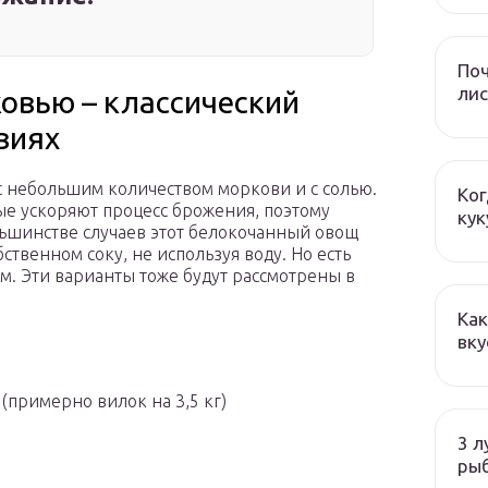
Поч
лис
ковью – классический
виях
 с небольшим количеством моркови и с солью.
Ког
ые ускоряют процесс брожения, поэтому
кук
льшинстве случаев этот белокочанный овощ
бственном соку, не используя воду. Но есть
ом. Эти варианты тоже будут рассмотрены в
Как
вку
(примерно вилок на 3,5 кг)
3 л
ры