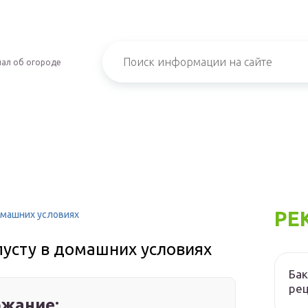
ал об огороде
РЕ
омашних условиях
пусту в домашних условиях
Бак
ре
жание: