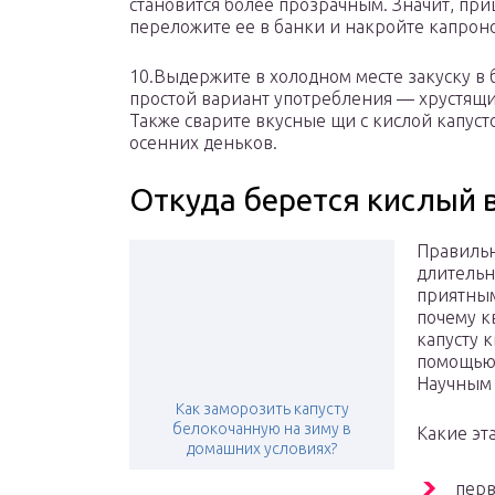
становится более прозрачным. Значит, при
переложите ее в банки и накройте капро
10.Выдержите в холодном месте закуску в 
простой вариант употребления — хрустящи
Также сварите вкусные щи с кислой капус
осенних деньков.
Откуда берется кислый в
Правильн
длительн
приятным
почему к
капусту 
помощью 
Научным 
Как заморозить капусту
белокочанную на зиму в
Какие эт
домашних условиях?
перв