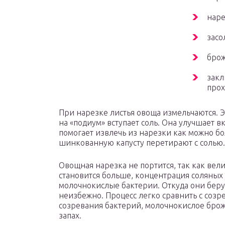
наре
засо
брож
закл
прох
При нарезке листья овоща измельчаются. Эт
на «подиум» вступает соль. Она улучшает в
помогает извлечь из нарезки как можно бо
шинкованную капусту перетирают с солью.
Овощная нарезка не портится, так как вели
становится больше, концентрация соляных 
молочнокислые бактерии. Откуда они берут
неизбежно. Процесс легко сравнить с созр
созревания бактерий, молочнокислое бро
запах.