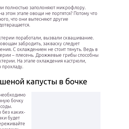
ии полностью заполоняют микрофлору.
а этом этапе овощи не портятся? Потому что
ого, что они вытесняют другие
дотвращается.
актерии поработали, вызвали сквашивание.
ь овощам забродить, закваску следует
жения. С охлаждением не стоит тянуть. Ведь в
терии – плесень. Дрожжевые грибы способны
терии. На этапе охлаждения кастрюли,
в прохладу.
шеной капусты в бочке
 необходимо
янную бочку
соды.
 без каких-
вки будет
переживайте