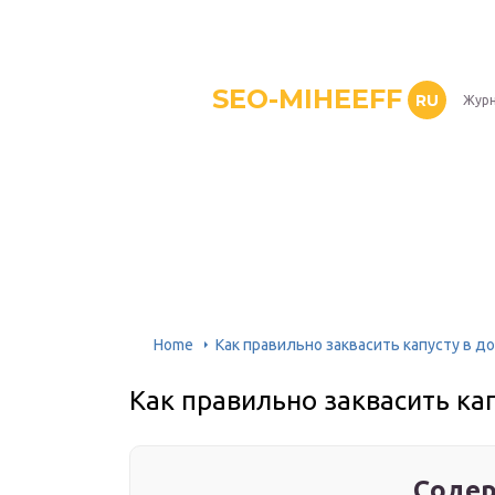
SEO-MIHEEFF
RU
Журн
Home
Как правильно заквасить капусту в д
Как правильно заквасить ка
Содер