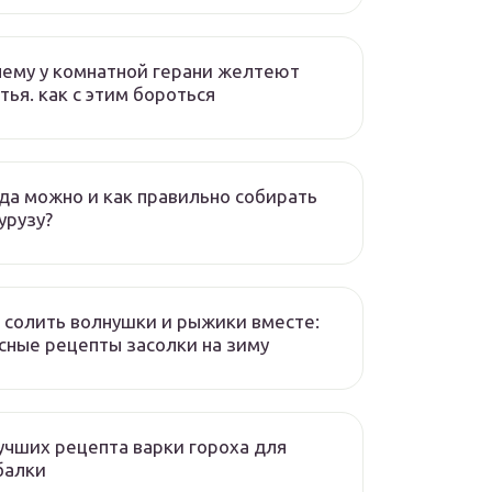
ему у комнатной герани желтеют
тья. как с этим бороться
да можно и как правильно собирать
урузу?
 солить волнушки и рыжики вместе:
сные рецепты засолки на зиму
учших рецепта варки гороха для
балки