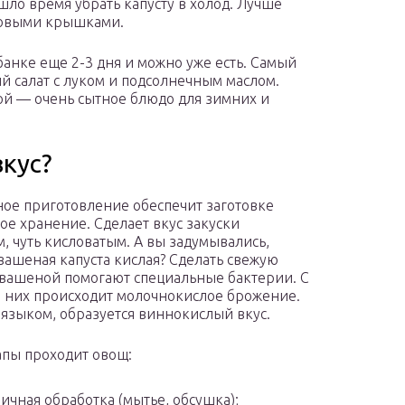
шло время убрать капусту в холод. Лучше
новыми крышками.
банке еще 2-3 дня и можно уже есть. Самый
й салат с луком и подсолнечным маслом.
той — очень сытное блюдо для зимних и
кус?
ое приготовление обеспечит заготовке
ое хранение. Сделает вкус закуски
, чуть кисловатым. А вы задумывались,
вашеная капуста кислая? Сделать свежую
квашеной помогают специальные бактерии. С
них происходит молочнокислое брожение.
языком, образуется виннокислый вкус.
апы проходит овощ:
ичная обработка (мытье, обсушка);