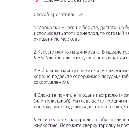
соль — 3 ст.л. без горки
Способ приготовления:
1.Морковки много не берите, достаточно б
использовать этот корнеплод, то готовый с
очищенную морковь.
2.Капусту нужно нашинковать. В идеале к
5 мм. Удобно для этих целей пользоваться
3.В большую миску сложите измельченные 
хорошо подавите содержимое посуды, чтобы
сокоотделения).
4.Сложите помятые плоды в кастрюлю (можн
(или толкушкой). Накладывайте порциями и
доверху, уже выделится достаточно сока, ч
5.Если делаете в кастрюле, то обязательн
жидкостью. Положите сверху тарелку и пост