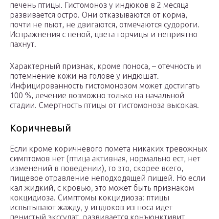
печень птицы. Гистомоноз у индюков в 2 месяца
развивается остро. Они отказываются от корма,
почти не пьют, не двигаются, отмечаются судороги.
Испражнения с пеной, цвета горчицы и неприятно
пахнут.
Характерный признак, кроме поноса, – отечность и
потемнение кожи на голове у индюшат.
Инфицированность гистомонозом может достигать
100 %, лечение возможно только на начальной
стадии. Смертность птицы от гистомоноза высокая.
Коричневый
Если кроме коричневого помета никаких тревожных
симптомов нет (птица активная, нормально ест, нет
изменений в поведении), то это, скорее всего,
пищевое отравление неподходящей пищей. Но если
кал жидкий, с кровью, это может быть признаком
кокцидиоза. Симптомы кокцидиоза: птицы
испытывают жажду, у индюков из носа идет
пенистый экссудат, развивается конъюнктивит.