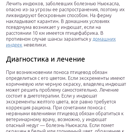
Лечить индюков, заболевших болезнью Ньюкасла,
опасно из-за угрозы ее распространения, поэтому их
ликвидируют бескровным способом. На ферму
накладывают карантин. В домашних условиях
псевдочума возникает у индюшат, если на
расстоянии 10 км имеется птицефабрика. В
противном случае шансы заразиться у
домашних
индеек
невелики.
Диагностика и лечение
При возникновении поноса птицевод обязан
определиться с его цветом. Если экскременты имеют
коричневую или черную окраску, владелец индюшат
может решить проблему самостоятельно. Лечение
состоит в диетотерапии. Если у индюшат
экскременты желтого цвета, все равно требуется
коррекция рациона. При сочетании поноса с
нервными явлениями птицевод обязан обратиться к
ветеринарному врачу, возможно, у индюшат
опасный недуг — болезнь Ньюкасла. Если помет
окрашен в белый или горчичный цвет, обращение к