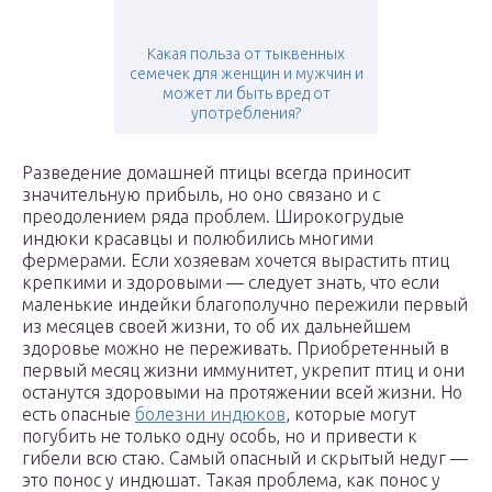
Какая польза от тыквенных
семечек для женщин и мужчин и
может ли быть вред от
употребления?
Разведение домашней птицы всегда приносит
значительную прибыль, но оно связано и с
преодолением ряда проблем. Широкогрудые
индюки красавцы и полюбились многими
фермерами. Если хозяевам хочется вырастить птиц
крепкими и здоровыми — следует знать, что если
маленькие индейки благополучно пережили первый
из месяцев своей жизни, то об их дальнейшем
здоровье можно не переживать. Приобретенный в
первый месяц жизни иммунитет, укрепит птиц и они
останутся здоровыми на протяжении всей жизни. Но
есть опасные
болезни индюков
, которые могут
погубить не только одну особь, но и привести к
гибели всю стаю. Самый опасный и скрытый недуг —
это понос у индюшат. Такая проблема, как понос у