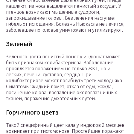
Отмечается воспаление дыхательных путей, птицы
кашляют, из носа выделяется пенистый экссудат. У
птенцов возникают мышечные судороги,
запрокидывание головы. Без лечения наступает
гибель от истощения. Болезнь Ньюкасла не лечится,
заболевшее поголовье уничтожают и утилизируют.
Зеленый
Зеленого цвета пенистый понос у индюшат может
быть признаком колибактериоза. Заболевание
проявляется поражением не только ЖКТ, но и
легких, печени, суставов, сердца. При
колибактериозе может погибнуть треть молодняка.
Симптомы: жидкий помет, отказ от еды, жажда,
посинение клюва, воспаление окологлазничных
тканей, поражение дыхательных путей.
Горчичного цвета
Такой специфичный цвет кала у индюков 2 месяцев
возникает при гистомонозе. Простейшие поражают