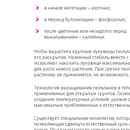
в начале вегетации – азотных;
в период бутонизации – фосфорных;
после цветения или незадолго перед
выкапыванием – калийных.
Чтобы вырастить крупные луковицы тюльпа
его раскрытия. Наземный стебель вместе с 
позволяют накопить луковице максимально
для роста нового растения. При срезке тюл
растению не причиняется, но возможность 
Технология выращивания тюльпанов в тепл
применяемых для открытых грунтов. Основн
создание температурных условий, уровня 
максимально приближенных к естественн
Существует специальная технология, котор
позволяющая сдвинуть естественный срок 
время. При таком методе используется тол