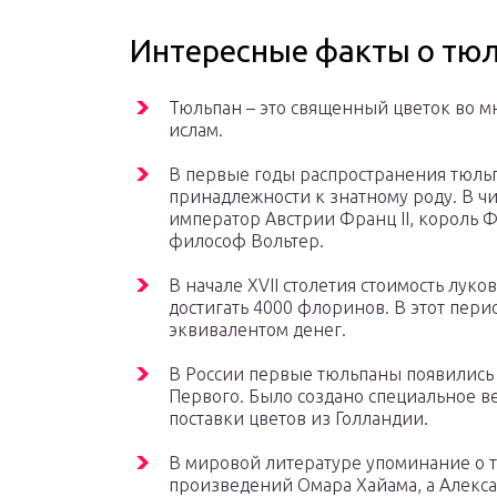
Интересные факты о тю
Тюльпан – это священный цветок во м
ислам.
В первые годы распространения тюль
принадлежности к знатному роду. В ч
император Австрии Франц II, король 
философ Вольтер.
В начале XVII столетия стоимость лук
достигать 4000 флоринов. В этот пер
эквивалентом денег.
В России первые тюльпаны появились 
Первого. Было создано специальное в
поставки цветов из Голландии.
В мировой литературе упоминание о тю
произведений Омара Хайама, а Алекс