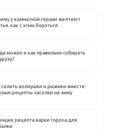
ему у комнатной герани желтеют
тья. как с этим бороться
да можно и как правильно собирать
урузу?
 солить волнушки и рыжики вместе:
сные рецепты засолки на зиму
учших рецепта варки гороха для
балки