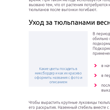
вызвано тем, что от растения потребуются
тюльпанов после выгонки погибают.
Уход за тюльпанами вес
В период
обильно 
подкорми
Подкормк
примене
в на
Какие цветы посадить в
миксбордер и как их красиво
в пе
оформить: названия с фото и
описанием
посл
выка
Чтобы вырастить крупные луковицы тюльпа
его раскрытия. Наземный стебель вместе с 