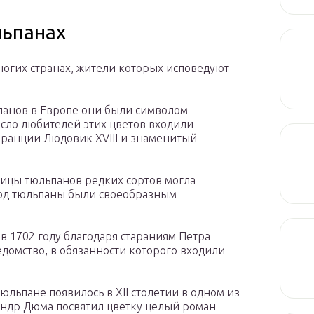
льпанах
ногих странах, жители которых исповедуют
панов в Европе они были символом
исло любителей этих цветов входили
Франции Людовик XVIII и знаменитый
овицы тюльпанов редких сортов могла
иод тюльпаны были своеобразным
в 1702 году благодаря стараниям Петра
едомство, в обязанности которого входили
льпане появилось в XII столетии в одном из
андр Дюма посвятил цветку целый роман