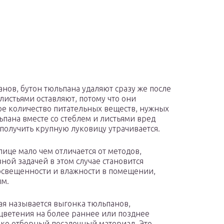
нов, бутон тюльпана удаляют сразу же после
листьями оставляют, потому что они
е количество питательных веществ, нужных
ьпана вместе со стеблем и листьями вред
получить крупную луковицу утрачивается.
ице мало чем отличается от методов,
ой задачей в этом случае становится
освещенности и влажности в помещении,
ым.
ая называется выгонка тюльпанов,
цветения на более раннее или позднее
ько отборный посадочный материал. Это