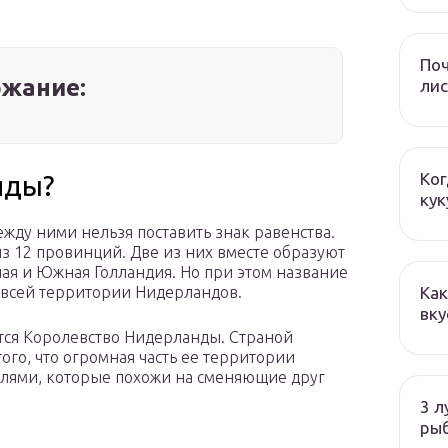
Поч
жание:
лис
Ког
нды?
кук
ежду ними нельзя поставить знак равенства.
из 12 провинций. Две из них вместе образуют
ная и Южная Голландия. Но при этом название
Как
я всей территории Нидерландов.
вку
ся Королевство Нидерланды. Страной
того, что огромная часть ее территории
лями, которые похожи на сменяющие друг
3 л
ры