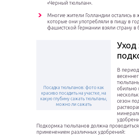
«Черный тюльпан».
Многие жители Голландии остались в 
которые они употребляли в пищу в го
фашистской Германии взяли страну в 
Уход
подк
В период
весеннег
тюльпан
Посадка тюльпанов: фото как
обильно 
красиво посадить на участке, на
нескольк
какую глубину сажать тюльпаны,
сезон по
можно ли сажать
раствор
минерал
удобрени
Подкормка тюльпанов должна проводиться в
применением различных удобрений: