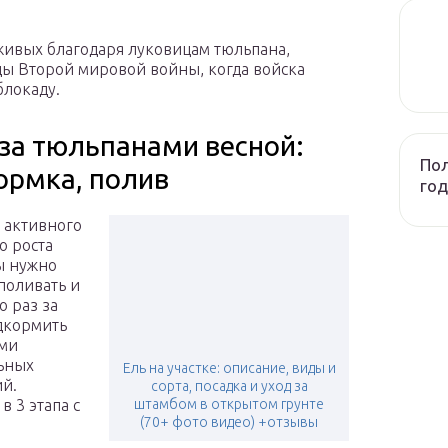
живых благодаря луковицам тюльпана,
ды Второй мировой войны, когда войска
блокаду.
 за тюльпанами весной:
Пол
ормка, полив
год
 активного
о роста
ы нужно
поливать и
о раз за
дкормить
ами
ьных
Ель на участке: описание, виды и
й.
сорта, посадка и уход за
 3 этапа с
штамбом в открытом грунте
(70+ фото видео) +отзывы