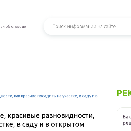
ал об огороде
РЕ
ости, как красиво посадить на участке, в саду и в
е, красивые разновидности,
Бак
ре
стке, в саду и в открытом