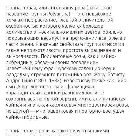
Полиантовая, или ангельская роза (латинское
название группы Polyantha) — это невысокое
компактное растение, главной отличительной
особенностью которого является большое
количество относительно мелких цветов, обильно
покрывающих весь куст на протяжении всего лета и
части осени. К важным свойствам группы относятся
также неприхотливость, простота выращивания и
выносливость.
Полиантовые розы, как и чайно-
гибридные, обязаны своим появлением
известнейшему французскому селекционеру и
владельцу огромного питомника роз, Жану-Батисту
Андре Гийо (1803–1882), известному также как Гийо-
сын. А вот достоверная информация о
«прародителях» данной разновидности не
сохранилась: по одной версии, ими стали китайская
чайная и японская карликовая многоцветковая розы,
по другой — многоцветковая и повторно-цветущая
чайно-гибридные.
Полиантовые розы характеризуются такими