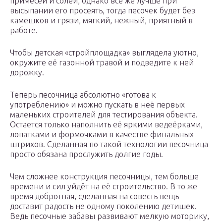
примесей и солей, однако всё же лучше при
высыпании его просеять, тогда песочек будет без
камешков и грязи, мягкий, нежный, приятный в
работе.
Чтобы детская «стройплощадка» выглядела уютно,
окружите её газонной травой и подведите к ней
дорожку.
Теперь песочница абсолютно «готова к
употреблению» и можно пускать в неё первых
маленьких строителей для тестирования объекта.
Остается только наполнить её яркими ведеёрками,
лопатками и формочками в качестве финальных
штрихов. Сделанная по такой технологии песочница
просто обязана прослужить долгие годы.
Чем сложнее конструкция песочницы, тем больше
времени и сил уйдёт на её строительство. В то же
время добротная, сделанная на совесть вещь
доставит радость не одному поколению детишек.
Ведь песочные забавы развивают мелкую моторику,