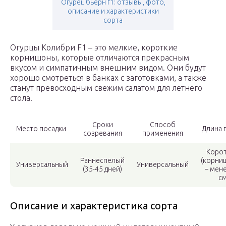
Огурец бьерн f1: отзывы, фото,
описание и характеристики
сорта
Огурцы Колибри F1 – это мелкие, короткие
корнишоны, которые отличаются прекрасным
вкусом и симпатичным внешним видом. Они будут
хорошо смотреться в банках с заготовками, а также
станут превосходным свежим салатом для летнего
стола.
Сроки
Способ
Место посадки
Длина 
созревания
применения
Коро
Раннеспелый
(корни
Универсальный
Универсальный
(35-45 дней)
– мен
с
Описание и характеристика сорта