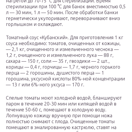
нагретой до 70-75 °С для стерилизации. Время
стерилизации при 100 °С для банок вместимостью 0,5
л — 30 мин, 1 л — 50 мин. После обработки банки
герметически укупоривают, переворачивают вниз
горлышком и охлаждают.
Томатный соус «Кубанский». Для приготовления 1 кг
соуса необходимо: томатов, очищенных от кожицы,
— 2,1 кг, очищенного и измельченного чеснока —
1,2 г, очищенного и измельченного лука — 88 г,
сахара — 150 г, соли — 35 г, гвоздики — 2 шт.,
корицы — 0,4 г, горчицы — 1,7 г, черного горького
перца — 2 горошины, душистого перца — 1
горошина, уксусной кислоты 80%-ной концентрации
— 13 г или 6%-ного уксуса — 170 г.
Спелые томаты моют холодной водой, бланшируют
паром в течение 20-30 мин или кипящей водой в
течение 50-60 с, помещают в холодную воду.
Лопнувшую кожицу вручную при помощи ножа
полностью снимают с плода. Очищенные томаты
помещают в эмалированную кастрюлю, ставят на