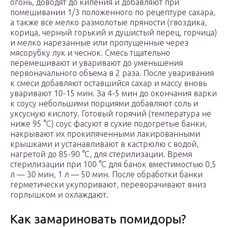
огонь, доводят до кипения и добавляют при
помешивании 1/3 положенного по рецептуре сахара,
а также все мелко размолотые пряности (гвоздика,
корица, черный горький и душистый перец, горчица)
и мелко нарезанные или пропущенные через
мясорубку лук и чеснок. Смесь тщательно
перемешивают и уваривают до уменьшения
первоначального объема в 2 раза. После уваривания
к смеси добавляют оставшийся сахар и массу вновь
уваривают 10-15 мин. За 4-5 мин до окончания варки
к соусу небольшими порциями добавляют соль и
уксусную кислоту. Готовый горячий (температура не
ниже 95 °С) соус фасуют в сухие подогретые банки,
накрывают их прокипяченными лакированными
крышками и устанавливают в кастрюлю с водой,
нагретой до 85-90 °С, для стерилизации. Время
стерилизации при 100 °С для банок вместимостью 0,5
л — 30 мин, 1 л — 50 мин. После обработки банки
герметически укупоривают, переворачивают вниз
горлышком и охлаждают.
Как замариновать помидоры?