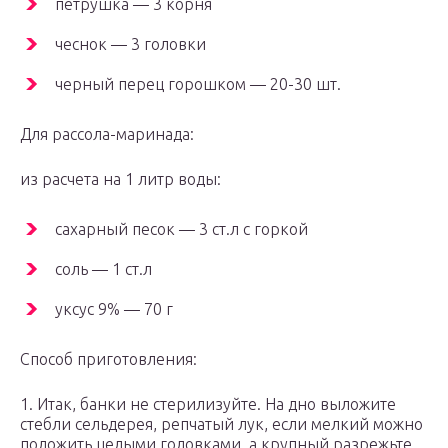
петрушка — 3 корня
чеснок — 3 головки
черный перец горошком — 20-30 шт.
Для рассола-маринада:
из расчета на 1 литр воды:
сахарный песок — 3 ст.л с горкой
соль — 1 ст.л
уксус 9% — 70 г
Способ приготовления:
1. Итак, банки не стерилизуйте. На дно выложите
стебли сельдерея, репчатый лук, если мелкий можно
положить целыми головками, а крупный разрежьте