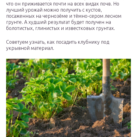
что он приживается почти на всех видах почв. Но
лучший урожай можно получить с кустов,
посаженных на чернозёме и тёмно-сером лесном
грунте. А худший результат будет получен на
болотистых, глинистых и известковых грунтах.
Советуем узнать, как посадить клубнику под
укрывной материал.