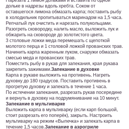
Нарезать 1 лимон дольками и вставить по одной
дольке в надрезы вдоль хребта. Соком от
оставшегося лимона обмазать карпа; поставить рыбу
в холодильник пропитываться маринадом на 1,5 часа.
Репчатый лук очистить и нарезать полукольцами.
Разогреть сковородку, налить масло, выложить лук и
обжарить на сковороде до золотистого цвета.
3 столовые ложки меда перемешать с щепоткой
молотого перца и 1 столовой ложкой прованских трав.
Начинить карпа жаренным луком, снаружи обмазать
смесью меда и прованских трав.
Поместить рыбу в рукав для запекания, края рукава
закрепить зажимами.
Запекание в духовке
Карпа в рукаве выложить на противень. Нагреть
духовку до 180 градусов. Поставить противень в
прогретую духовку и запекать в течение 1 часа.
По истечении запекания, разрезать рукав посередине
и вернуть в духовку на подрумянивание на 10 минут.
Запекание в мультиварке
Выложить карпа в мультиварку (если карп большой,
стоит разрезать его поперёк), закрыть. Настроить
мультиварку на режим «Выпечка» и запекать карпа в
течение 1,5 часов.
Запекание в аэрогриле