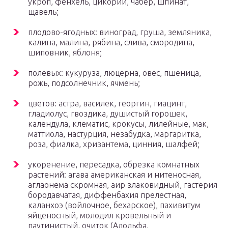
укроп, фенхель, цикорий, чабер, шпинат,
щавель;
плодово-ягодных: виноград, груша, земляника,
калина, малина, рябина, слива, смородина,
шиповник, яблоня;
полевых: кукуруза, люцерна, овес, пшеница,
рожь, подсолнечник, ячмень;
цветов: астра, василек, георгин, гиацинт,
гладиолус, гвоздика, душистый горошек,
календула, клематис, крокусы, лилейные, мак,
маттиола, настурция, незабудка, маргаритка,
роза, фиалка, хризантема, цинния, шалфей;
укоренение, пересадка, обрезка комнатных
растений: агава американская и нитеносная,
аглаонема скромная, аир злаковидный, гастерия
бородавчатая, диффенбахия прелестная,
каланхоэ (войлочное, бехарское), пахивитум
яйценосный, молодил кровельный и
паутинистый, очиток (Адольфа,