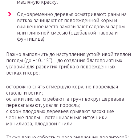
масляную краску.
Одновременно деревья осматривают: раны на
ветках зачищают от поврежденной коры и
очищенное место замазывают садовым варом
или глиняной смесью (с добавкой навоза и
фунгицида).
Важно выполнить до наступления устойчивой теплой
погоды (до +10..15˚) – до создания благоприятных
условий для развития грибка в поврежденных
ветках и коре:
осторожно снять отмершую кору, не повреждая
стволы и ветки;
остатки листвы сгребают, а грунт вокруг деревьев
перекапывают, удаляя поросль;
с крон плодовых деревьев срывают засохшие
черные плоды – потенциальные источники
монилиоза, плодовой гнили
Также важно собрать гнезда зимующих вредителей: