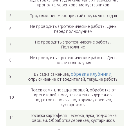
подготовка грунта для культурных насаждений,
прополка, черенкование кустарников
5
Продолжение мероприятий предыдущего дня
Не проводить агротехнические работы. День
6
перед полнолунием
Не проводить агротехнические работы.
7
Полнолуние
Не проводить агротехнические работы. День
8
после полнолуния
обрезка клубники
Высадка саженцев,
,
9
опрыскивание от вредителей, текущие работы
Посев семян, посадка овощей, обработка от
вредителей, посадка саженцев деревьев,
10
подготовка почвы, подкормка деревьев,
кустарников.
Посадка картофеля, чеснока, лука, подкормка
11
овощей. Обработка деревьев, кустарников