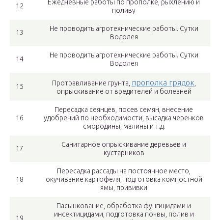
Ежедневные работы по прополке, рыхлению и
12
поливу
Не проводить агротехнические работы. Сутки
13
Водолея
Не проводить агротехнические работы. Сутки
14
Водолея
прополка грядок
Протравливание грунта,
,
15
опрыскивание от вредителей и болезней
Пересадка сеянцев, посев семян, внесение
16
удобрений по необходимости, высадка черенков
смородины, малины и т.д.
Санитарное опрыскивание деревьев и
17
кустарников
Пересадка рассады на постоянное место,
18
окучивание картофеля, подготовка компостной
ямы, прививки
Пасынкование, обработка фунгицидами и
инсектицидами, подготовка почвы, полив и
19