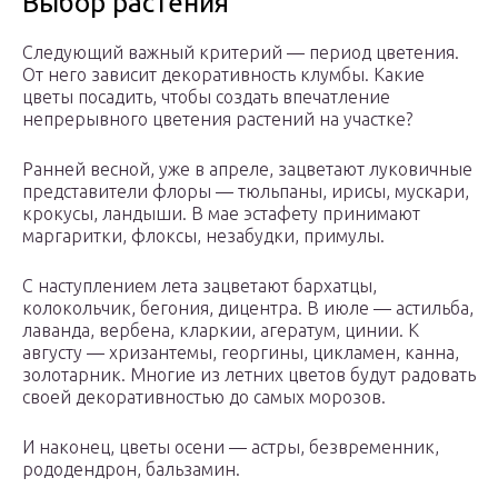
Выбор растения
Следующий важный критерий — период цветения.
От него зависит декоративность клумбы. Какие
цветы посадить, чтобы создать впечатление
непрерывного цветения растений на участке?
Ранней весной, уже в апреле, зацветают луковичные
представители флоры — тюльпаны, ирисы, мускари,
крокусы, ландыши. В мае эстафету принимают
маргаритки, флоксы, незабудки, примулы.
С наступлением лета зацветают бархатцы,
колокольчик, бегония, дицентра. В июле — астильба,
лаванда, вербена, кларкии, агератум, цинии. К
августу — хризантемы, георгины, цикламен, канна,
золотарник. Многие из летних цветов будут радовать
своей декоративностью до самых морозов.
И наконец, цветы осени — астры, безвременник,
рододендрон, бальзамин.