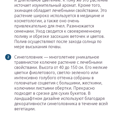
и длительное цветение. К тому же это растение
источает изумительный аромат. Кроме того,
эхинацея обладает лечебными свойствами. Это
растение широко используется в медицине и
косметологии, а также оно очень
привлекательно для пчел. Размножается
семенами. Уход сводится к своевременному
поливу и обрезке засохших веточек и цветов.
Полив осуществляют после захода солнца по
мере высыхания почвы.
Синеголовник — многолетнее уникальное
травянистое колючее растение с лечебными
свойствами. Высота от 40 до 150 см. Его мелкие
цветки фиолетового, светло-зеленого или
интенсивно голубого оттенка собраны в
головчатые соцветия с большими, жесткими,
колючими листьями обертки. Прекрасно
подходят в срезке для сухих букетов. В
ландшафтном дизайне используют благодаря
декоративности синеголовника в течение всей
вегетации.