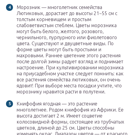
Морозник — многолетник семейства
Лютиковых, дорастает до высоты 21−55 см с
толстым корневищем и простым
слабоветвистым стеблем. Цветы морозника
могут быть белого, желтого, розового,
чернильного, пурпурного или фиолетового
цвета. Существуют и двуцветные виды. По
форме цветы могут быть простыми и
махровыми. Раннее цветение этого растения
после долгой зимы радует взгляд и поднимает
настроение. При культивировании морозника
на приусадебном участке следует помнить: как
все растения семейства лютиковых, он очень
ядовит! При выборе места посадки учтите, что
морознику нравится расти в полутени.
Книфофия ягодная — это растение
многолетнее. Родом книфофия из Африки. Ее
высота достигает 2 м. Имеет соцветие
колосовидной формы, состоящее из трубчатых
цветков, длиной до 25 см. Цветы способны
изменять окрас. Диапазон цветов — от красного