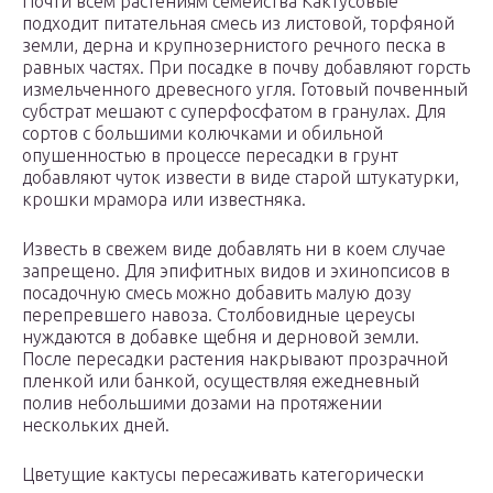
Почти всем растениям семейства Кактусовые
подходит питательная смесь из листовой, торфяной
земли, дерна и крупнозернистого речного песка в
равных частях. При посадке в почву добавляют горсть
измельченного древесного угля. Готовый почвенный
субстрат мешают с суперфосфатом в гранулах. Для
сортов с большими колючками и обильной
опушенностью в процессе пересадки в грунт
добавляют чуток извести в виде старой штукатурки,
крошки мрамора или известняка.
Известь в свежем виде добавлять ни в коем случае
запрещено. Для эпифитных видов и эхинопсисов в
посадочную смесь можно добавить малую дозу
перепревшего навоза. Столбовидные цереусы
нуждаются в добавке щебня и дерновой земли.
После пересадки растения накрывают прозрачной
пленкой или банкой, осуществляя ежедневный
полив небольшими дозами на протяжении
нескольких дней.
Цветущие кактусы пересаживать категорически