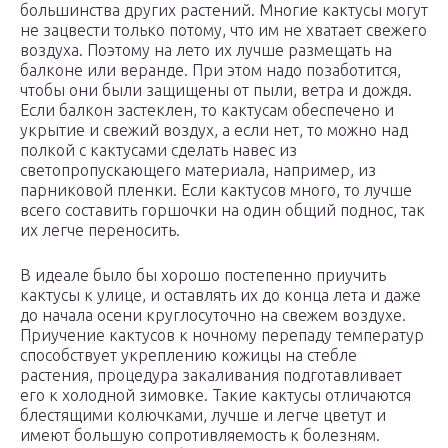
большинства других растений. Многие кактусы могут
не зацвести только потому, что им не хватает свежего
воздуха. Поэтому на лето их лучше размещать на
балконе или веранде. При этом надо позаботится,
чтобы они были защищены от пыли, ветра и дождя.
Если балкон застеклен, то кактусам обеспечено и
укрытие и свежий воздух, а если нет, то можно над
полкой с кактусами сделать навес из
светопропускающего материала, например, из
парниковой пленки. Если кактусов много, то лучше
всего составить горшочки на один общий поднос, так
их легче переносить.
В идеале было бы хорошо постепенно приучить
кактусы к улице, и оставлять их до конца лета и даже
до начала осени круглосуточно на свежем воздухе.
Приучение кактусов к ночному перепаду температур
способствует укреплению кожицы на стебле
растения, процедура закаливания подготавливает
его к холодной зимовке. Такие кактусы отличаются
блестящими колючками, лучше и легче цветут и
имеют большую сопротивляемость к болезням.