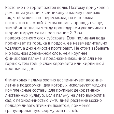
Растение не терпит застоя воды. Поэтому при уходе в
домашних условиях финиковую пальму поливают
так, чтобы почва не пересыхала, но и не была
постоянно влажной. Летом поливы проводят чаще,
зимой интервалы между процедурами увеличивают
и ориентируются на просыхание 2–3 см
поверхностного слоя субстрата. Если поливная вода
проникает из горшка в поддон, ее незамедлительно
удаляют, а дно емкости протирают. Не стоит забывать
и о мощном дренажном слое. Чем крупнее
финиковая пальма и предназначающийся для нее
горшок, тем толще слой керамзита или кирпичной
крошки на дне.
Финиковая пальма охотно воспринимает весенне-
летние подкормки, для которых используют жидкие
комплексные составы для крупных декоративно-
лиственных культур. Если пальму на лето выносят в
сад, с периодичностью 7–10 дней растение можно
подкармливать птичьим пометом, применяя
гранулированную форму или настой.