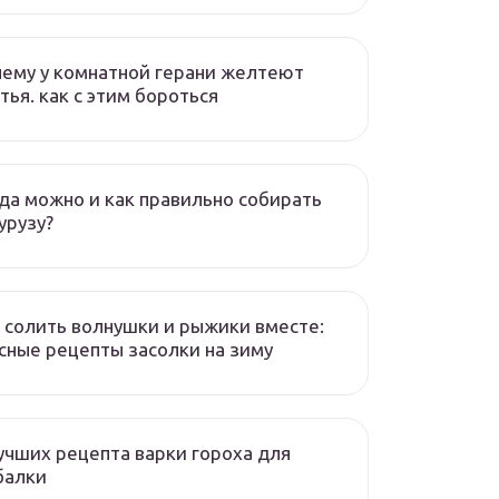
ему у комнатной герани желтеют
тья. как с этим бороться
да можно и как правильно собирать
урузу?
 солить волнушки и рыжики вместе:
сные рецепты засолки на зиму
учших рецепта варки гороха для
балки