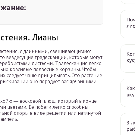
жание:
Поч
лис
стения. Лианы
астения, с длинными, свешивающимися
Ког
это вездесущие традесканции, которые могут
кук
-серебристыми листьями. Традесканция легко
льно красивые подвесные корзины. Чтобы
их следует чаще прищипывать. Это растение
прыскивании оно порадует вас ярчайшими
Как
вку
 хойю — восковой плющ, который в конце
и цветами. Ее побеги легко способны
альной опоры в виде решетки или натянутой
 ампель.
3 л
ры