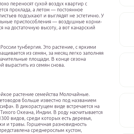
охо переносят сухой воздух квартир с
тся прохлада, а летом — постоянное
истьев подсыхают и выглядят не эстетично. У
льные приспособления — воздушные корни-
я на достаточную высоту, а вот канарский
России тунбергия. Это растение, с яркими
щивается из семян, за месяц легко заполняя
начительные площади. В конце сезона
й вырастить из семян снова.
йкое растение семейства Молочайные.
етоводов больше известно под названием
сифа». В дикорастущем виде встречается на
 Тихого Океана, Индии. В роду насчитывается
1300 видов, среди которых есть деревья,
ки и травы. Горшечная разновидность
представлена среднерослым кустом,