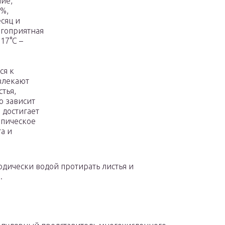
ние,
0%,
сяц и
агоприятная
-17°C –
ся к
влекают
тья,
о зависит
 достигает
опическое
а и
дически водой протирать листья и
.