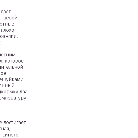
адает
янцевой
лотные
 плохо
возняки.
;
олетним
х, которое
чительной
кое
ешуйками.
ренный
дкормку два
температуру
 достигает
тная,
о-синего