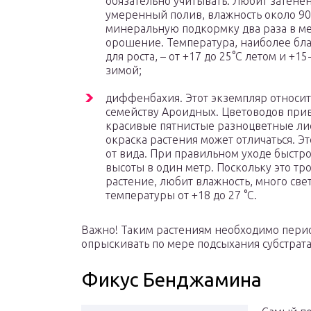
обязательно учитывать. Любит затене
умеренный полив, влажность около 9
минеральную подкормку два раза в ме
орошение. Температура, наиболее бл
для роста, – от +17 до 25°C летом и +15
зимой;
диффенбахия. Этот экземпляр относит
семейству Ароидных. Цветоводов при
красивые пятнистые разноцветные лис
окраска растения может отличаться. Эт
от вида. При правильном уходе быстро
высоты в один метр. Поскольку это тр
растение, любит влажность, много свет
температуры от +18 до 27 °C.
Важно! Таким растениям необходимо перио
опрыскивать по мере подсыхания субстрата
Фикус Бенджамина