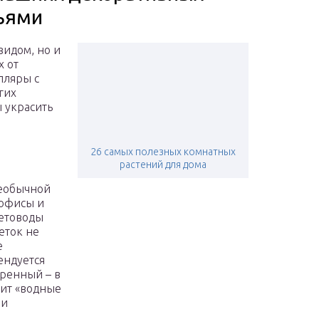
ьями
видом, но и
х от
пляры с
гих
 украсить
26 самых полезных комнатных
растений для дома
необычной
 офисы и
ветоводы
еток не
е
ендуется
еренный – в
ит «водные
 и