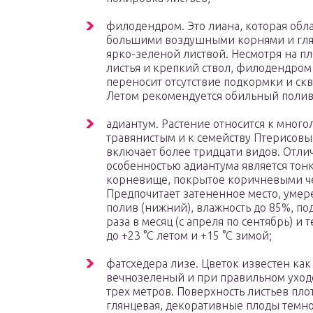
филодендром. Это лиана, которая обл
большими воздушными корнями и гл
ярко-зеленой листвой. Несмотря на п
листья и крепкий ствол, филодендром
переносит отсутствие подкормки и ск
Летом рекомендуется обильный полив
адиантум. Растение относится к мног
травянистым и к семейству Птерисовы
включает более тридцати видов. Отли
особенностью адиантума является тон
корневище, покрытое коричневыми ч
Предпочитает затененное место, уме
полив (нижний), влажность до 85%, по
раза в месяц (с апреля по сентябрь) и 
до +23 °C летом и +15 °C зимой;
фатсхедера лизе. Цветок известен как
вечнозеленый и при правильном уходе
трех метров. Поверхность листьев пло
глянцевая, декоративные плоды темн