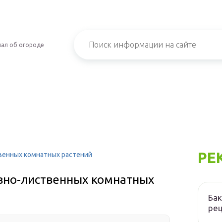
ал об огороде
РЕ
венных комнатных растений
вно-лиственных комнатных
Бак
ре