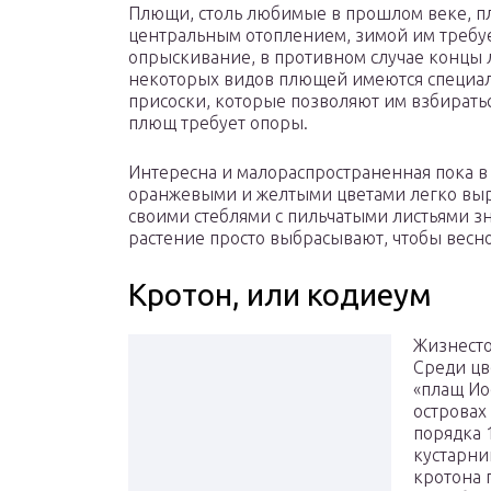
Плющи, столь любимые в прошлом веке, пл
центральным отоплением, зимой им требуе
опрыскивание, в противном случае концы л
некоторых видов плющей имеются специа
присоски, которые позволяют им взбиратьс
плющ требует опоры.
Интересна и малораспространенная пока в 
оранжевыми и желтыми цветами легко выра
своими стеблями с пильчатыми листьями з
растение просто выбрасывают, чтобы весно
Кротон, или кодиеум
Жизнесто
Среди цв
«плащ Ио
островах
порядка 
кустарни
кротона 