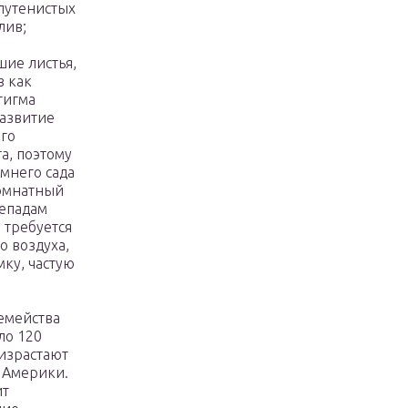
олутенистых
лив;
шие листья,
в как
тигма
развитие
его
а, поэтому
мнего сада
омнатный
репадам
 требуется
о воздуха,
ку, частую
семейства
ло 120
израстают
 Америки.
ит