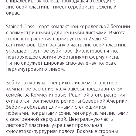
спиралевидная полоса, проходящая в середине
листовой пластины, имеет серебристо-зеленый
окрас.
Stained Glass – сорт компактной королевской бегонии
с асимметричными удлиненными листьями. Высота
взрослого растения варьируется от 25 до 30
сантиметров. Центральную часть листовой пластины
украшает крупное рубиново-фиолетовое пятно,
повторяющее своими очертаниями форму листа.
Пятно окружает широкая сизо-зеленая полоса с
перламутровым отливом.
Зебрина пурпуза – неприхотливое многолетнее
комнатное растение, являющееся представителем
семейства Коммелиновые. Родиной этого растения
считаются тропические регионы Северной Америки.
Зебрина обладает длинными стелющимися
побегами, покрытыми сочными округлыми листьями
с заостренной верхушкой. Центральную часть
листовой пластины украшает продольная
фиолетово-пурпурная полоса. Боковые стороны