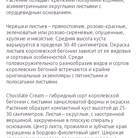
Растение обладает крепкими ползучими корнями,
асимметричными округлыми листьями с
сердцевидным основанием.
Черешки листьев – прямостоячие, розово-красные,
зеленоватые или розово-сиреневые, опушенные,
хрупкие и мясистые. Средняя высота куста
варьируется в пределах 30-40 сантиметров. Окраска
листьев королевской бегонии зависит от ее видовых
и сортовых особенностей. Среди
головокружительного разнообразия видов и сортов
королевских бегоний встречаются и крайне
оригинальные экземпляры с пятнистыми и
полосатыми листьями.
Chocolate Cream – гибридный сорт королевской
бегонии с листьями замысловатой формы и окраски.
Растение образует компактный куст высотой до 25-
30 сантиметров. Листья – округлые, с заостренной
вершиной, закрученные в плоскую спираль у
основания. Центр листа, прожилки и зубчатые края
окрашены в бордово-фиолетовый цвет. Широкая