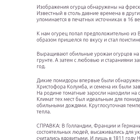
Изображения огурца обнаружены на фреска
Известный в столь давние времена в други
упоминается в печатных источниках в 16 ве
К нам огурец попал предположительно из 
образом пришелся по вкусу и стал поисти
Выращивают обильные урожаи огурцов на б
грунте. А затем с любовью и стараниями з
год.
Дикие помидоры впервые были обнаружен
Христофора Колумба, и семена их были зав
На родине томатные заросли находили на 
Климат тех мест был идеальным для помид
обильными дождями. Круглосуточная темпер
тепла.
СПРАВКА: В Голландии, Франции и Герма
состоятельных людей, высаживались для ук
считались ядовитыми. И лишь в 1811 году 