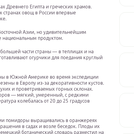
х Древнего Египта и греческих храмов.
х странах овощ в России впервые
ке.
Восточной Азии, но удивительнейшим
не национальным продуктом.
ольшей части страны — в теплицах и на
аготавливают огурчики для поедания круглый
ы в Южной Америке во время экспедиции
езены в Европу из-за декоративности кустов.
сухих и проветриваемых горных склонах.
оров — мягкий, умеренный, с редкими
атура колебалась от 20 до 25 градусов
нии помидоры выращивались в оранжереях
рашения в садах и возле беседок. Плоды их
Немецкий ботанический словарь разместил на