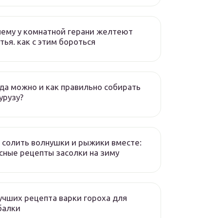
ему у комнатной герани желтеют
тья. как с этим бороться
да можно и как правильно собирать
урузу?
 солить волнушки и рыжики вместе:
сные рецепты засолки на зиму
учших рецепта варки гороха для
балки