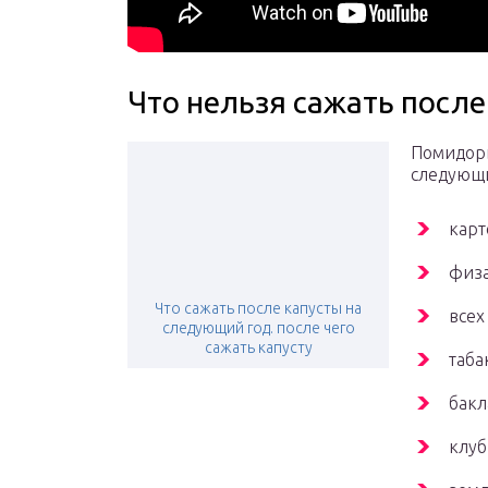
Что нельзя сажать посл
Помидор
следующи
карт
физа
Что сажать после капусты на
всех
следующий год. после чего
сажать капусту
таба
бакл
клуб