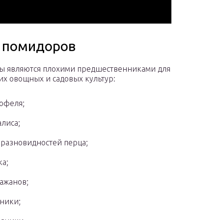
е помидоров
ы являются плохими предшественниками для
х овощных и садовых культур:
офеля;
лиса;
 разновидностей перца;
ка;
ажанов;
ники;