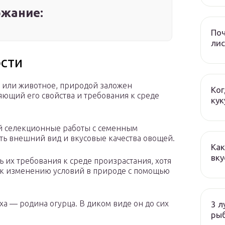
жание:
Поч
лис
ости
е или животное, природой заложен
Ког
ющий его свойства и требования к среде
кук
й селекционные работы с семенным
ть внешний вид и вкусовые качества овощей.
Как
вку
 их требования к среде произрастания, хотя
 к изменению условий в природе с помощью
а — родина огурца. В диком виде он до сих
3 л
ры