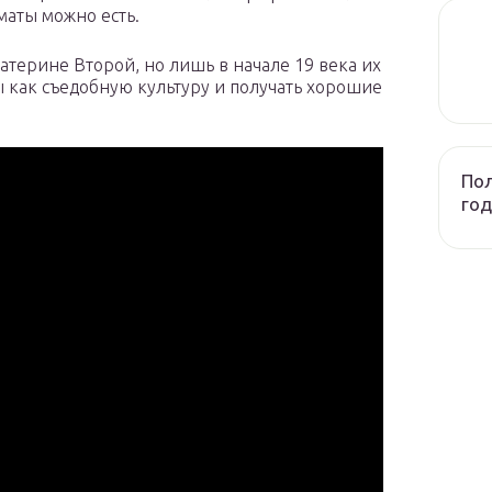
маты можно есть.
терине Второй, но лишь в начале 19 века их
 как съедобную культуру и получать хорошие
Пол
год