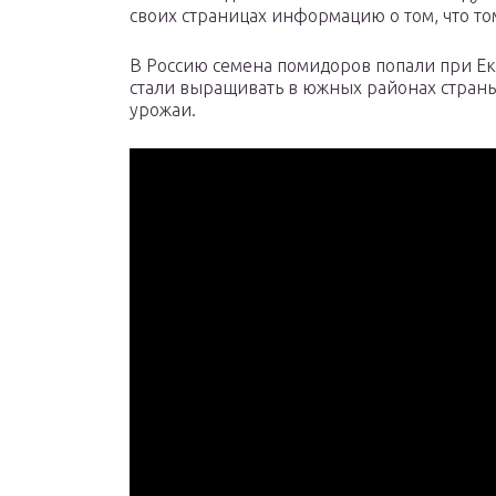
своих страницах информацию о том, что то
В Россию семена помидоров попали при Ека
стали выращивать в южных районах страны
урожаи.