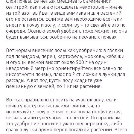
слоя почвы. Ее нельзя смешивать с аммиачной
селитрой, как пытаются сделать некоторые – иначе
из той азот выйдет в виде аммиака и для растений
его не останется. Если же вам необходимо все-таки
внести в почву и золу, и селитру – то сделайте это по
очереди. Осенью золой удобрять тоже можно, но она
будет вымываться, особенно на песчаных почвах.
Вот нормы внесения золы как удобрения: в грядки
под помидоры, перец, картофель, морковь, кабачки
и огурцы весной вносят около 500 г на один
квадратный метр (но ориентируйтесь все равно по
кислотности почвы), плюс по 2 ст. ложки в лунки для
рассады. А вот под кусты золу кладите уже
смешанную с землей, по 1 кг на растение.
Вот как правильно вносить на участок золу: если
почва у вас суглинистая или глинистая, то
используйте золу осенью, если почва торфянистая,
песчаная или супесчаная – то весной. По правилам
это удобрение вносить нужно под перекопку, либо
сразу в лунки прямо перед посадкой растений. Всего