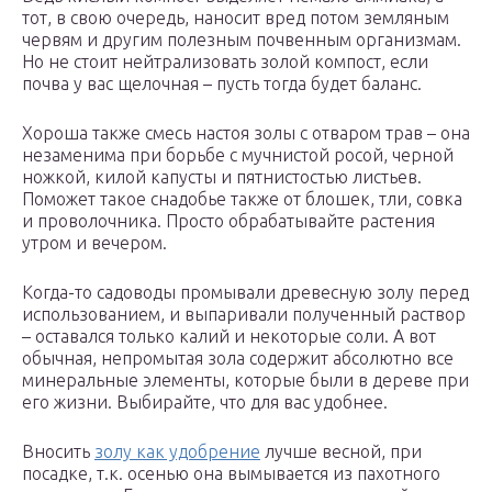
тот, в свою очередь, наносит вред потом земляным
червям и другим полезным почвенным организмам.
Но не стоит нейтрализовать золой компост, если
почва у вас щелочная – пусть тогда будет баланс.
Хороша также смесь настоя золы с отваром трав – она
незаменима при борьбе с мучнистой росой, черной
ножкой, килой капусты и пятнистостью листьев.
Поможет такое снадобье также от блошек, тли, совка
и проволочника. Просто обрабатывайте растения
утром и вечером.
Когда-то садоводы промывали древесную золу перед
использованием, и выпаривали полученный раствор
– оставался только калий и некоторые соли. А вот
обычная, непромытая зола содержит абсолютно все
минеральные элементы, которые были в дереве при
его жизни. Выбирайте, что для вас удобнее.
Вносить
золу как удобрение
лучше весной, при
посадке, т.к. осенью она вымывается из пахотного