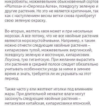
микробиоты, можжевельник обыкновенный сортов
«Plumosa» и «Depressa Aurea», псевдосугу зеленую и
другие растения. Но это не является критичным, так
как с наступлением весны ветки снова приобретут
свою зеленую окраску.
Во-вторых, желтеть хвоя может и при несильных
морозах. А все потому, что не все хвойные растения
являются морозоустойчивыми. Например, к таким
можно отнести следующие хвойные растения –
кипарисовик тупой, можжевельник виргинский,
псевдосугу зеленую и восточную, кипарисовик
Лоусона, тую гигантскую. При желании вырастить
эти растения в средней полосе следует обязательно
учитывать особенности ухода за ними в зимнее
время и знать, требуется ли их укрывать на этот
период.
Также часто у ели желтеют иголки под влиянием
жары. При длительной нехватке влаги могут
засохнуть следующие хвойные растения –
метасеквоя китайская, кипарисовики японский,