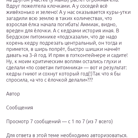
Вдруг пожелтела клочками. А у соседей всё
живёхонько и зелено! А у нас оказывается куры-утки
загадили всю землю в таких количествах, что
взрослая ёлка начала погибать! Аммиак, видно,
вреден для ёлочки. А с кедрами история иная. В
Бердском питомнике «подсказали», что де надо
корень кедру подрезать центральный, он тогда и
примется, в ширь попрёт, быстро шишки начнёт
давать на 3-й год. И прям в пэтконтейнере и садите!
Ну, к моим критическим воплям остались глухи и
сделали «по советам питомника» — вот и результат:
кедры гниют и сохнут который год(!)Так что я бы
спросила, «а что с ёлочкой делали»???
Автор
Сообщения
Просмотр 7 сообщений — с 1 по 7 (из 7 всего)
Для ответа в этой теме необходимо авторизоваться.