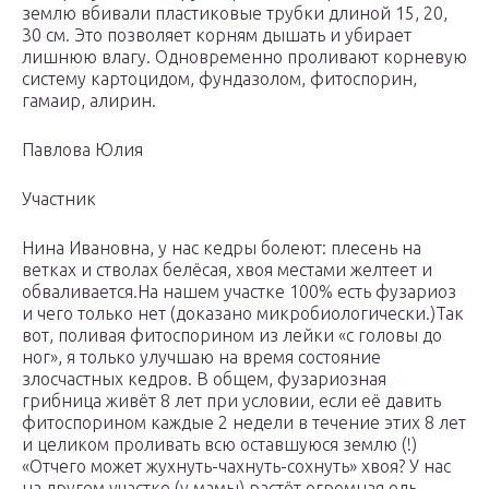
землю вбивали пластиковые трубки длиной 15, 20,
30 см. Это позволяет корням дышать и убирает
лишнюю влагу. Одновременно проливают корневую
систему картоцидом, фундазолом, фитоспорин,
гамаир, алирин.
Павлова Юлия
Участник
Нина Ивановна, у нас кедры болеют: плесень на
ветках и стволах белёсая, хвоя местами желтеет и
обваливается.На нашем участке 100% есть фузариоз
и чего только нет (доказано микробиологически.)Так
вот, поливая фитоспорином из лейки «с головы до
ног», я только улучшаю на время состояние
злосчастных кедров. В общем, фузариозная
грибница живёт 8 лет при условии, если её давить
фитоспорином каждые 2 недели в течение этих 8 лет
и целиком проливать всю оставшуюся землю (!)
«Отчего может жухнуть-чахнуть-сохнуть» хвоя? У нас
на другом участке (у мамы) растёт огромная ель.