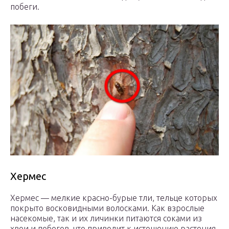
побеги.
Хермес
Хермес — мелкие красно-бурые тли, тельце которых
покрыто восковидными волосками. Как взрослые
насекомые, так и их личинки питаются соками из
хвои и побегов, что приводит к истощению растения