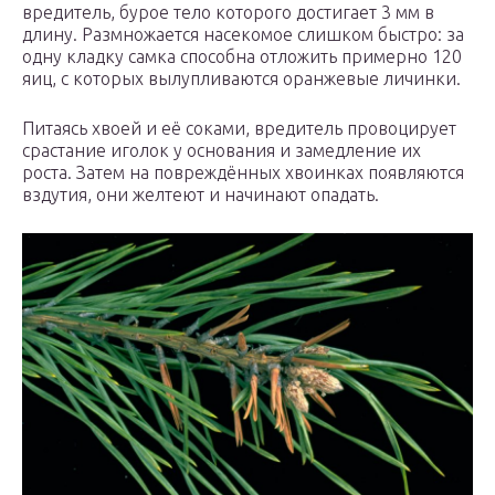
вредитель, бурое тело которого достигает 3 мм в
длину. Размножается насекомое слишком быстро: за
одну кладку самка способна отложить примерно 120
яиц, с которых вылупливаются оранжевые личинки.
Питаясь хвоей и её соками, вредитель провоцирует
срастание иголок у основания и замедление их
роста. Затем на повреждённых хвоинках появляются
вздутия, они желтеют и начинают опадать.