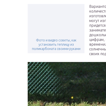
Варианто
количест
изготовл
могут изг
придется
занимате
дошкольн
цифрам, 
Фото и видео советы, как
времени.
установить теплицу из
поликарбоната своими руками
солнечны
своих по