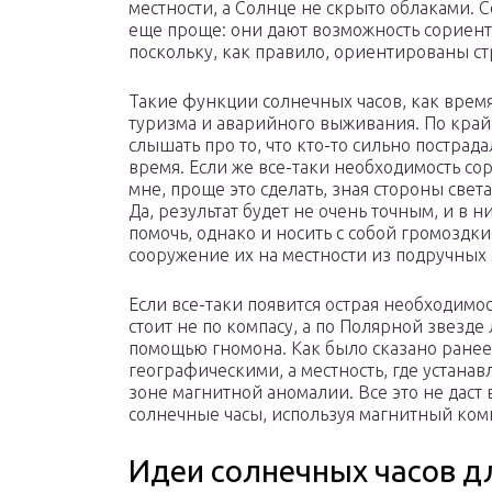
местности, а Солнце не скрыто облаками.
еще проще: они дают возможность сориент
поскольку, как правило, ориентированы стр
Такие функции солнечных часов, как время
туризма и аварийного выживания. По край
слышать про то, что кто-то сильно пострад
время. Если же все-таки необходимость со
мне, проще это сделать, зная стороны све
Да, результат будет не очень точным, и в 
помочь, однако и носить с собой громоздк
сооружение их на местности из подручных 
Если все-таки появится острая необходимос
стоит не по компасу, а по Полярной звезде
помощью гномона. Как было сказано ранее
географическими, а местность, где устанав
зоне магнитной аномалии. Все это не даст
солнечные часы, используя магнитный ком
Идеи солнечных часов дл