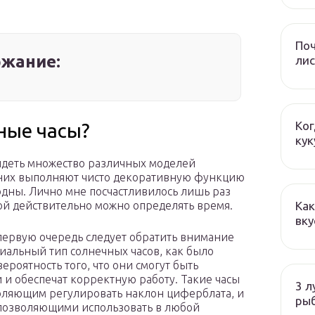
Поч
жание:
лис
Ког
ные часы?
кук
идеть множество различных моделей
з них выполняют чисто декоративную функцию
дны. Лично мне посчастливилось лишь раз
Как
ой действительно можно определять время.
вку
 первую очередь следует обратить внимание
ориальный тип солнечных часов, как было
вероятность того, что они смогут быть
 и обеспечат корректную работу. Такие часы
3 л
ляющим регулировать наклон циферблата, и
ры
позволяющими использовать в любой