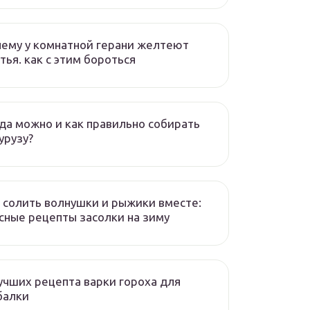
ему у комнатной герани желтеют
тья. как с этим бороться
да можно и как правильно собирать
урузу?
 солить волнушки и рыжики вместе:
сные рецепты засолки на зиму
учших рецепта варки гороха для
балки