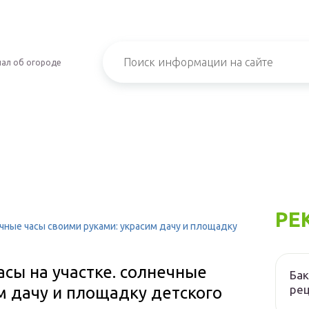
ал об огороде
РЕ
ечные часы своими руками: украсим дачу и площадку
асы на участке. солнечные
Бак
ре
м дачу и площадку детского