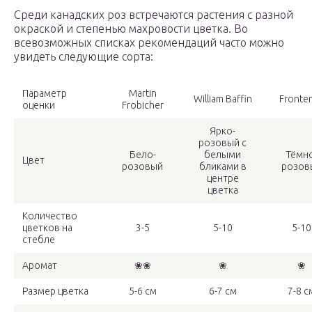
Среди канадских роз встречаются растения с разной
окраской и степенью махровости цветка. Во
всевозможных списках рекомендаций часто можно
увидеть следующие сорта:
Параметр
Martin
William Baffin
Fronte
оценки
Frobicher
Ярко-
розовый с
Бело-
белыми
Тёмно
Цвет
розовый
бликами в
розов
центре
цветка
Количество
цветков на
3-5
5-10
5-10
стебле
Аромат
❀❀
❀
❀
Размер цветка
5-6 см
6-7 см
7-8 с