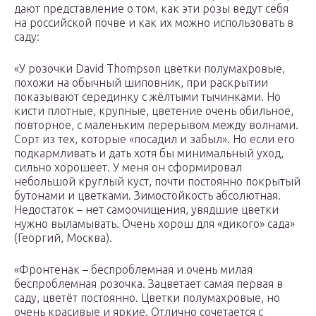
дают представление о том, как эти розы ведут себя
на российской почве и как их можно использовать в
саду:
«У розочки David Thompson цветки полумахровые,
похожи на обычный шиповник, при раскрытии
показывают серединку с жёлтыми тычинками. Но
кисти плотные, крупные, цветение очень обильное,
повторное, с маленьким перерывом между волнами.
Сорт из тех, которые «посадил и забыл». Но если его
подкармливать и дать хотя бы минимальный уход,
сильно хорошеет. У меня он сформировал
небольшой круглый куст, почти постоянно покрытый
бутонами и цветками. Зимостойкость абсолютная.
Недостаток – нет самоочищения, увядшие цветки
нужно выламывать. Очень хорош для «дикого» сада»
(Георгий, Москва).
«Фронтенак – беспроблемная и очень милая
беспроблемная розочка. Зацветает самая первая в
саду, цветёт постоянно. Цветки полумахровые, но
очень красивые и яркие. Отлично сочетается с