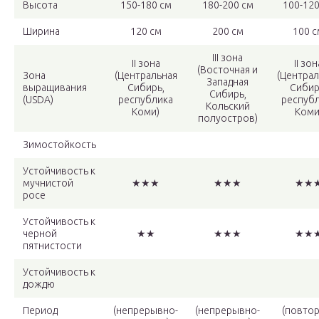
Высота
150-180 см
180-200 см
100-120
Ширина
120 см
200 см
100 с
III зона
II зона
II зон
(Восточная и
Зона
(Центральная
(Централ
Западная
выращивания
Сибирь,
Сибир
Сибирь,
(USDA)
республика
респуб
Кольский
Коми)
Коми
полуостров)
Зимостойкость
Устойчивость к
мучнистой
★★★
★★★
★★
росе
Устойчивость к
черной
★★
★★★
★★
пятнистости
Устойчивость к
дождю
Период
(непрерывно-
(непрерывно-
(повтор