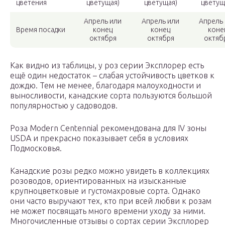
цветения
цветущая)
цветущая)
цветущ
Апрель или
Апрель или
Апрель 
Время посадки
конец
конец
коне
октября
октября
октяб
Как видно из таблицы, у роз серии Эксплорер есть
ещё один недостаток – слабая устойчивость цветков к
дождю. Тем не менее, благодаря малоуходности и
выносливости, канадские сорта пользуются большой
популярностью у садоводов.
Роза Modern Centennial рекомендована для IV зоны
USDA и прекрасно показывает себя в условиях
Подмосковья.
Канадские розы редко можно увидеть в коллекциях
розоводов, ориентированных на изысканные
крупноцветковые и густомахровые сорта. Однако
они часто выручают тех, кто при всей любви к розам
не может посвящать много времени уходу за ними.
Многочисленные отзывы о сортах серии Эксплорер