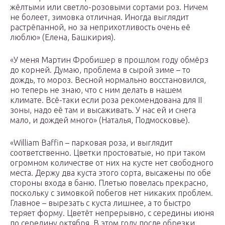
жёлтыми или светло-розовыми сортами роз. Ничем
не болеет, зимовка отличная. Иногда выглядит
растрёпанной, но за неприхотливость очень её
люблю» (Елена, Башкирия).
«У меня Мартин Фробишер в прошлом году обмёрз
до корней. Думаю, проблема в сырой зиме – то
дождь, то мороз. Весной нормально восстановился,
но теперь не знаю, что с ним делать в нашем
климате. Всё-таки если роза рекомендована для II
зоны, надо её там и высаживать. У нас ей и снега
мало, и дождей много» (Наталья, Подмосковье).
«William Baffin – парковая роза, и выглядит
соответственно. Цветки простоватые, но при таком
огромном количестве от них на кусте нет свободного
места. Держу два куста этого сорта, высажены по обе
стороны входа в баню. Плетью повелась прекрасно,
поскольку с зимовкой побегов нет никаких проблем.
Главное – вырезать с куста лишнее, а то быстро
теряет форму. Цветёт непрерывно, с середины июня
по середину октября. В этом году после обрезки