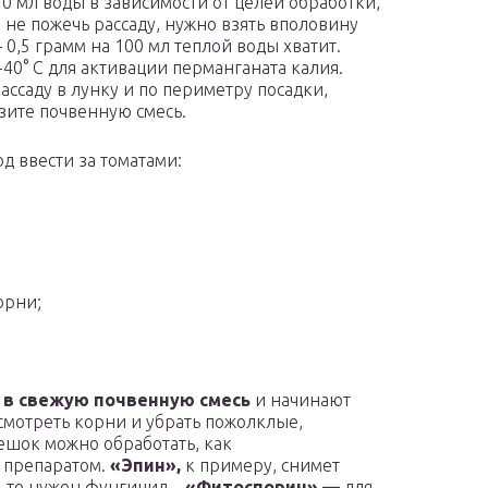
50 мл воды в зависимости от целей обработки,
ы не пожечь рассаду, нужно взять вполовину
 0,5 грамм на 100 мл теплой воды хватит.
-40° С для активации перманганата калия.
ассаду в лунку и по периметру посадки,
зите почвенную смесь.
од ввести за томатами:
орни;
в свежую почвенную смесь
и начинают
осмотреть корни и убрать пожолклые,
ешок можно обработать, как
 препаратом.
«Эпин»,
к примеру, снимет
ь, то нужен фунгицид –
«Фитоспорин» —
для