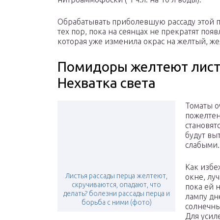
Обрабатывать приболевшую рассаду этой п
тех пор, пока на сеянцах не прекратят поя
которая уже изменила окрас на желтый, же
Помидоры желтеют листь
Нехватка света
Томаты оч
пожелтен
становят
будут выт
слабыми.
Как избе
Листья рассады перца желтеют,
окне, лу
скручиваются, опадают, что
пока ей н
делать? болезни рассады перца и
лампу дн
борьба с ними (фото)
солнечны
Для усил