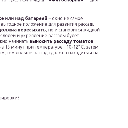
ке
или над батареей
– окно не самое
е выгодное положение для развития рассады.
должна пересыхать
, но и становится жидкой
мядолей и укрепление рассады будет
жно начинать
выносить рассаду томатов
на 15 минут при температуре +10-12° С, затем
ом, тем дольше рассада должна находиться на
икировки?