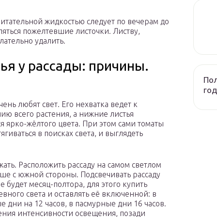
итательной жидкостью следует по вечерам до
вляться пожелтевшие листочки. Листву,
лательно удалить.
я у рассады: причины.
Пол
год
ень любят свет. Его нехватка ведет к
ию всего растения, а нижние листья
ся ярко-жёлтого цвета. При этом сами томаты
ягиваться в поисках света, и выглядеть
жать. Расположить рассаду на самом светлом
чше с южной стороны. Подсвечивать рассаду
е будет месяц-полтора, для этого купить
евного света и оставлять её включенной: в
е дни на 12 часов, в пасмурные дни 16 часов.
ения интенсивности освещения, позади