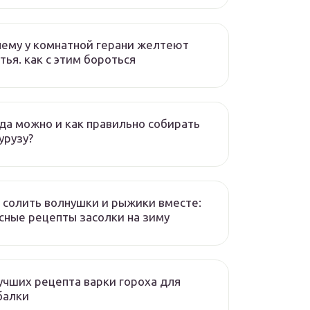
ему у комнатной герани желтеют
тья. как с этим бороться
да можно и как правильно собирать
урузу?
 солить волнушки и рыжики вместе:
сные рецепты засолки на зиму
учших рецепта варки гороха для
балки