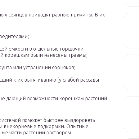
ых сеянцев приводят разные причины. В их
редителями;
щей емкости в отдельные горшочки
рой корешкам были нанесены травмы;
унта или устранении сорняков;
дший к их вытягиванию (у слабой рассады
, не дающий возможности корешкам растений
 системой поможет быстрее выздороветь
 и внекорневые подкормки. Опытные
ые части растений раствором