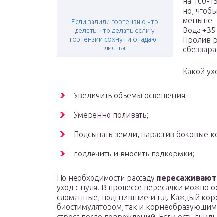
на 100-1
но, чтоб
меньше –
Если залили гортензию что
Вода +35
делать. что делать если у
гортензии сохнут и опадают
Пролив р
листья
обеззара
Какой ух
Увеличить объемы освещения;
Умеренно поливать;
Подсыпать земли, нарастив боковые к
подлечить и вносить подкормки;
По необходимости рассаду
пересаживают 
уход с нуля. В процессе пересадки можно 
сломанные, подгнившие и т.д. Каждый кор
биостимулятором, так и корнеобразующим
стресс после повреждений. Если есть гнил