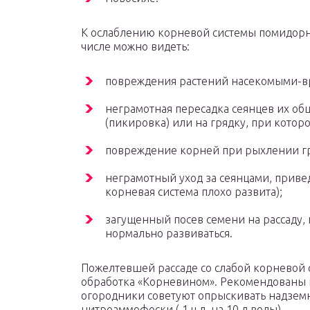
К ослаблению корневой системы помидорн
числе можно видеть:
повреждения растений насекомыми-в
неграмотная пересадка сеянцев их об
(пикировка) или на грядку, при кото
повреждение корней при рыхлении гр
неграмотный уход за сеянцами, приве
корневая система плохо развита);
загущенный посев семени на рассаду
нормально развиваться.
Пожелтевшей рассаде со слабой корневой
обработка «Корневином». Рекомендованы
огородники советуют опрыскивать надземн
нитроаммофоски ( 1 ч.л. на 10 л воды).