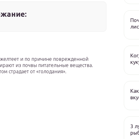
жание:
Поч
лис
Ког
в желтеет и по причине поврежденной
кук
ирают из почвы питательные вещества.
ом страдает от «голодания».
Как
вку
3 л
ры