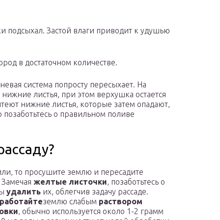
и подсыхал. Застой влаги приводит к удушью
лород в достаточном количестве.
невая система попросту пересыхает. На
ижние листья, при этом верхушка остается
лтеют нижние листья, которые затем опадают,
го позаботьтесь о правильном поливе
рассаду?
или, то просушите землю и пересадите
 Замечая
желтые листочки
, позаботьтесь о
бы
удалить
их, облегчив задачу рассаде.
работайте
землю слабым
раствором
овки
, обычно используется около 1-2 грамм