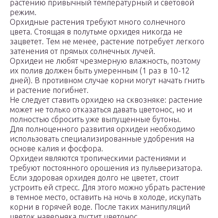
растению привычный температурный и световой
режим.
Орхидные растения требуют много солнечного
цвета. Стоящая в полутьме орхидея никогда не
зацветет. Тем не менее, растение потребует легкого
затенения от прямых солнечных лучей.
Орхидеи не любят чрезмерную влажность, поэтому
их полив должен быть умеренным (1 раз в 10-12
дней). В противном случае корни могут начать гнить
и растение погибнет.
Не следует ставить орхидею на сквозняке: растение
может не только отказаться давать цветонос, но и
полностью сбросить уже выпущенные бутоны.
Для полноценного развития орхидеи необходимо
использовать специализированные удобрения на
основе калия и фосфора.
Орхидеи являются тропическими растениями и
требуют постоянного орошения из пульверизатора.
Если здоровая орхидея долго не цветет, стоит
устроить ей стресс. Для этого можно убрать растение
в темное место, оставить на ночь в холоде, искупать
корни в горячей воде. После таких манипуляций
цветок наверняка пустит цветонос.