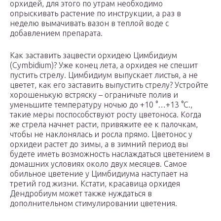
орхидей, для этого по утрам необходимо
опрыскивать растение по инструкции, а раз в
неделю вымачивать вазон в теплой воде с
добавлением препарата.
Как заставить зацвести орхидею Цимбидиум
(Cymbidium)? Уже конец лета, а орхидея не спешит
пустить стрелу. Цимбидиум выпускает листья, а не
цветет, как его заставить выпустить стрелу? Устройте
хорошенькую встряску – ограничьте полив и
уменьшите температуру ночью до +10 °…+13 °С.,
такие меры поспособствуют росту цветоноса. Когда
же стрела начнет расти, привяжите ее к палочкам,
чтобы не наклонялась и росла прямо. Цветонос у
орхидеи растет до зимы, а в зимний период вы
будете иметь возможность наслаждаться цветением в
домашних условиях около двух месяцев. Самое
обильное цветение у Цимбидиума наступает на
третий год жизни. Кстати, красавица орхидея
Дендробиум может также нуждаться в
дополнительном стимулировании цветения.