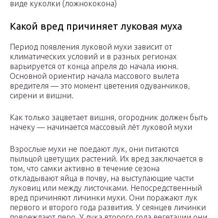
виде куколки (ложнококона)
Какой вред причиняет луковая муха
Период появления луковой мухи зависит от
климатических условий и в разных регионах
варьируется от конца апреля до начала июня.
Основной ориентир начала массового вылета
вредителя — это момент цветения одуванчиков,
сирени и вишни.
Как только зацветает вишня, огородник должен быть
начеку — начинается массовый лёт луковой мухи
Взрослые мухи не поедают лук, они питаются
пыльцой цветущих растений. Их вред заключается в
том, что самки активно в течение сезона
откладывают яйца в почву, на выступающие части
луковиц или между листочками. Непосредственный
вред причиняют личинки мухи. Они поражают лук
первого и второго года развития. У сеянцев личинки
повреждают перо. У лука второго года вегетации они