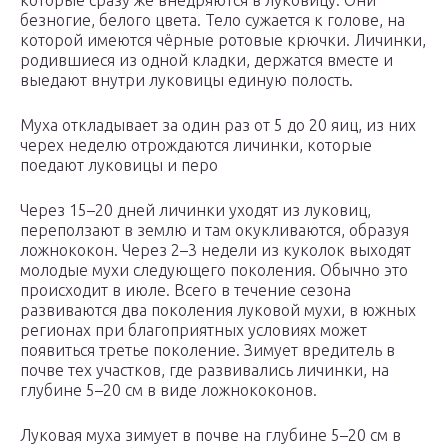
которые сразу же внедряются в луковицу. Они
безногие, белого цвета. Тело сужается к голове, на
которой имеются чёрные ротовые крючки. Личинки,
родившиеся из одной кладки, держатся вместе и
выедают внутри луковицы единую полость.
Муха откладывает за один раз от 5 до 20 яиц, из них
черех неделю отрождаются личинки, которые
поедают луковицы и перо
Через 15–20 дней личинки уходят из луковиц,
переползают в землю и там окукливаются, образуя
ложнококон. Через 2–3 недели из куколок выходят
молодые мухи следующего поколения. Обычно это
происходит в июле. Всего в течение сезона
развиваются два поколения луковой мухи, в южных
регионах при благоприятных условиях может
появиться третье поколение. Зимует вредитель в
почве тех участков, где развивались личинки, на
глубине 5–20 см в виде ложнококонов.
Луковая муха зимует в почве на глубине 5–20 см в