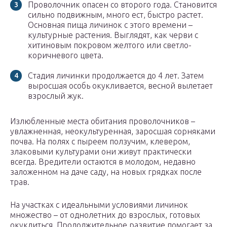
Проволочник опасен со второго года. Становится
сильно подвижным, много ест, быстро растет.
Основная пища личинок с этого времени –
культурные растения. Выглядят, как черви с
хитиновым покровом желтого или светло-
коричневого цвета.
Стадия личинки продолжается до 4 лет. Затем
выросшая особь окукливается, весной вылетает
взрослый жук.
Излюбленные места обитания проволочников –
увлажненная, неокультуренная, заросшая сорняками
почва. На полях с пыреем ползучим, клевером,
злаковыми культурами они живут практически
всегда. Вредители остаются в молодом, недавно
заложенном на даче саду, на новых грядках после
трав.
На участках с идеальными условиями личинок
множество – от однолетних до взрослых, готовых
окуклиться. Продолжительное развитие помогает за