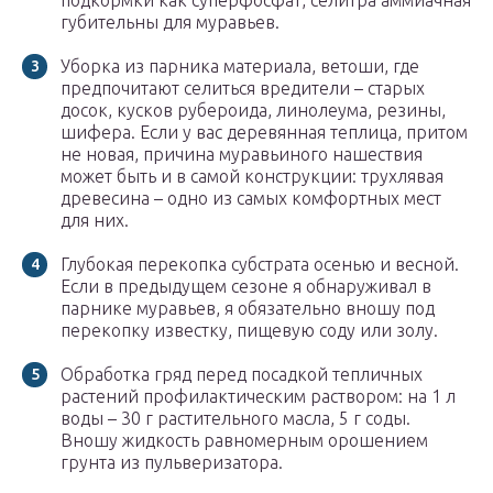
подкормки как суперфосфат, селитра аммиачная
губительны для муравьев.
Уборка из парника материала, ветоши, где
предпочитают селиться вредители – старых
досок, кусков рубероида, линолеума, резины,
шифера. Если у вас деревянная теплица, притом
не новая, причина муравьиного нашествия
может быть и в самой конструкции: трухлявая
древесина – одно из самых комфортных мест
для них.
Глубокая перекопка субстрата осенью и весной.
Если в предыдущем сезоне я обнаруживал в
парнике муравьев, я обязательно вношу под
перекопку известку, пищевую соду или золу.
Обработка гряд перед посадкой тепличных
растений профилактическим раствором: на 1 л
воды – 30 г растительного масла, 5 г соды.
Вношу жидкость равномерным орошением
грунта из пульверизатора.