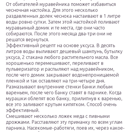
От обитателей муравейника поможет избавиться
чесночная настойка. Для этого несколько
раздавленных долек чеснока настаивают в 1 литре
воды ровно сутки. Затем этой настойкой поливают
муравьиный домик и те места, где они часто
собираются. После этого месяца два-три они не
решатся вернуться.
Эффективный рецепт на основе уксуса. В десять
литров воды выливают дешевый шампунь, бутылку
уксуса, 2 стакана любого растительного масла. Все
хорошенько перемешивают, переливают в
пульверизатор и распыляют над муравейником,
после чего домик закрывают водонепроницаемой
пленкой и так оставляют на три-четыре дня.
Размазывают внутренние стенки банки любым
вареньем, после чего банку ставят в парнике. Когда
мурашки облепят всю банку, прилипнув к варенью,
все это заливают крутым кипятком. Способ очень
эффективный.
Смешивают несколько ложек меда с пивными
дрожжами. Расставляют эту приманку по всем углам
парника. Насекомые-работяги, поев их, через какое-