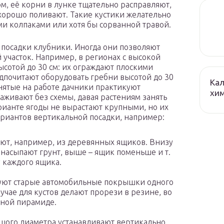
ом, её корни в лунке тщательно расправляют,
 хорошо поливают. Такие кустики желательно
и колпаками или хотя бы сорванной травой.
 посадки клубники. Иногда они позволяют
 участок. Например, в регионах с высокой
сотой до 30 см: их ограждают плоскими
дпочитают оборудовать гребни высотой до 30
Кал
анятые на работе дачники практикуют
хим
живают без схемы, давая растениям занять
рианте ягоды не вырастают крупными, но их
ариантов вертикальной посадки, например:
ют, например, из деревянных ящиков. Внизу
 насыпают грунт, выше – ящик поменьше и т.
 каждого ящика.
уют старые автомобильные покрышки одного
учае для кустов делают прорези в резине, во
нной пирамиде.
шого диаметра устанавливают вертикально,