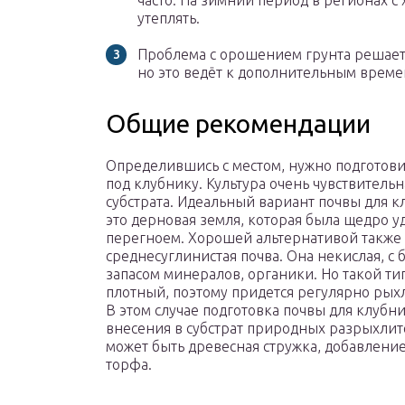
часто. На зимний период в регионах 
утеплять.
Проблема с орошением грунта решает
но это ведёт к дополнительным врем
Общие рекомендации
Определившись с местом, нужно подготови
под клубнику. Культура очень чувствительн
субстрата. Идеальный вариант почвы для к
это дерновая земля, которая была щедро 
перегноем. Хорошей альтернативой также 
среднесуглинистая почва. Она некислая, с 
запасом минералов, органики. Но такой ти
плотный, поэтому придется регулярно рых
В этом случае подготовка почвы для клубн
внесения в субстрат природных разрыхлит
может быть древесная стружка, добавление
торфа.