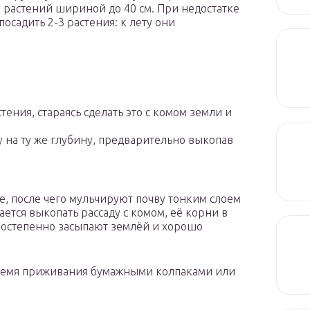
растений шириной до 40 см. При недостатке
осадить 2-3 растения: к лету они
ния, стараясь сделать это с комом земли и
 на ту же глубину, предварительно выкопав
е, после чего мульчируют почву тонким слоем
ается выкопать рассаду с комом, её корни в
 постепенно засыпают землёй и хорошо
время приживания бумажными колпаками или