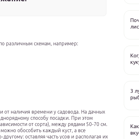
Поч
лис
по различным схемам, например:
Ког
кук
3 л
ры
 и от наличия времени у садовода. На дачных
однорядному способу посадки. При этом
зависимости от сорта), между рядами 50-70 см.
Как
 можно обособить каждый куст, а все
вку
другому: оставляя часть усов и располагая их