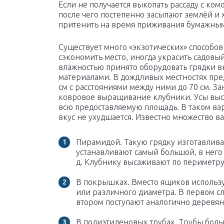
Если не получается выкопать рассаду с ком
после чего постепенно засыпают землёй и
притенить на время приживания бумажным
Существует много «экзотических» способов
сэкономить место, иногда украсить садовый
влажностью принято оборудовать грядки вы
материалами. В дождливых местностях пре
см с расстояниями между ними до 70 см. З
ковровое выращивание клубники. Усы выса
всю предоставляемую площадь. В таком ва
вкус не ухудшается. Известно множество в
Пирамидой. Такую грядку изготавлива
устанавливают самый большой, в него
д. Клубнику высаживают по периметру
В покрышках. Вместо ящиков использ
или различного диаметра. В первом сл
втором поступают аналогично деревя
В полиэтиленовых трубах. Трубы боль