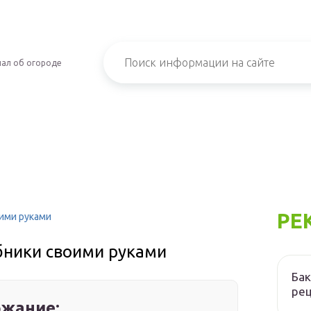
ал об огороде
РЕ
оими руками
бники своими руками
Бак
ре
жание: