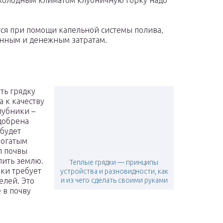
с холодным климатом клубничную горку надо
ся при помощи капельной системы полива,
енным и денежным затратам.
ть грядку
а к качеству
лубники –
удобрена
будет
богатым
п почвы
лить землю.
Теплые грядки — принципы
ики требует
устройства и разновидности, как
елей. Это
и из чего сделать своими руками
 в почву