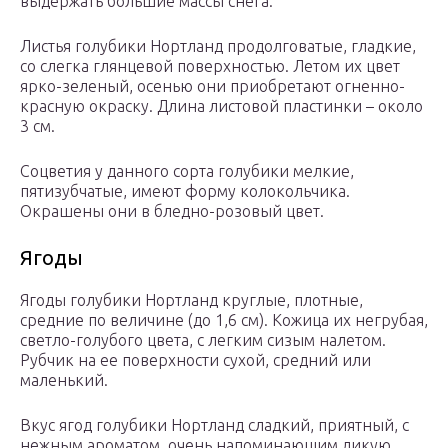
выдержать большие массы снега.
Листья голубики Нортланд продолговатые, гладкие,
со слегка глянцевой поверхностью. Летом их цвет
ярко-зеленый, осенью они приобретают огненно-
красную окраску. Длина листовой пластинки – около
3 см.
Соцветия у данного сорта голубики мелкие,
пятизубчатые, имеют форму колокольчика.
Окрашены они в бледно-розовый цвет.
Ягоды
Ягоды голубики Нортланд круглые, плотные,
средние по величине (до 1,6 см). Кожица их негрубая,
светло-голубого цвета, с легким сизым налетом.
Рубчик на ее поверхности сухой, средний или
маленький.
Вкус ягод голубики Нортланд сладкий, приятный, с
нежным ароматом, очень напоминающим дикую