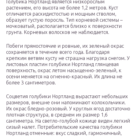
Голубика Нортланд является низкорослым
растением, его высота не более 1,2 метров. Куст
отличается раскидистостью и мощным стволом,
образует густую поросль. Тип корневой системы –
мочковатый, располагается близко к поверхности
грунта. Корневых волосков не наблюдается.
Побеги прямостоячие и ровные, их зеленый окрас
сохраняется в течение всего года. Благодаря
крепким ветвям кусту не страшна нагрузка снегом. У
листовых пластин голубики Нортланд глянцевая
поверхность, окрас летом насыщенно-зеленый, к
осени меняется на огненно-красный. Их длина не
более 3 сантиметров.
Соцветия голубики Нортланд вырастают небольших
размеров, внешне они напоминают колокольчики.
Их окрас бледно-розовый. У круглых ягод достаточно
плотная структура, в среднем их размер 1,6
сантиметра. На светло-голубой кожице виден легкий
сизый налет. Потребительские качества голубики
Нортланд отменные: вкус сладкий, гармоничный,