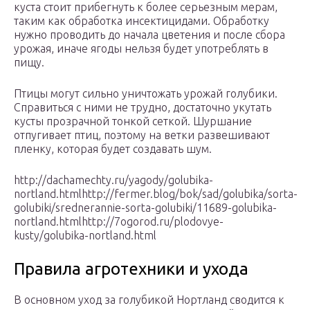
куста стоит прибегнуть к более серьезным мерам,
таким как обработка инсектицидами. Обработку
нужно проводить до начала цветения и после сбора
урожая, иначе ягоды нельзя будет употреблять в
пищу.
Птицы могут сильно уничтожать урожай голубики.
Справиться с ними не трудно, достаточно укутать
кусты прозрачной тонкой сеткой. Шуршание
отпугивает птиц, поэтому на ветки развешивают
пленку, которая будет создавать шум.
http://dachamechty.ru/yagody/golubika-
nortland.htmlhttp://fermer.blog/bok/sad/golubika/sorta-
golubiki/srednerannie-sorta-golubiki/11689-golubika-
nortland.htmlhttp://7ogorod.ru/plodovye-
kusty/golubika-nortland.html
Правила агротехники и ухода
В основном уход за голубикой Нортланд сводится к