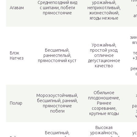
пл
Среднепоздний вид
урожайный,
Агавам
с шипами, побеги
неприхотливый,
прямостоячие
жизнестойкий,
а
ягоды нежные
зим
яг
Урожайный,
Бесшипный,
простой уход,
Блэк
т
раннеспелый,
отличное
Натчез
+3
прямостоячий куст
дегустационное
качество
ре
Обильное
Морозоустойчивый,
плодоношение,
бесшипный, ранний,
Полар
Раннее
прямостоячие
р
созревание,
побеги
крупные ягоды
Высокая
Бесшипный,
урожайность,
ус