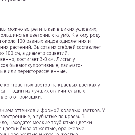
сы можно встретить как в диких условиях,
 большинстве цветочных клумб. К этому роду
я около 100 разных видов однолетних и
них растений. Высота их стеблей составляет
до 100 см, а диаметр соцветий,
венно, достигает 3-8 см. Листья у
сов бывают супротивные, пальчато-
ые или перисторассеченные.
е контрастных цветов на краевых цветках у
са — один из лучших отличительных
в его от ромашки.
танием оттенков и формой краевых цветков. У
заостренные, а зубчатые по краем. В
ило, находятся мелкие трубчатые цветки
е цветки бывают желтые, оранжевые,
оричнево-желтые и красно-желтые.