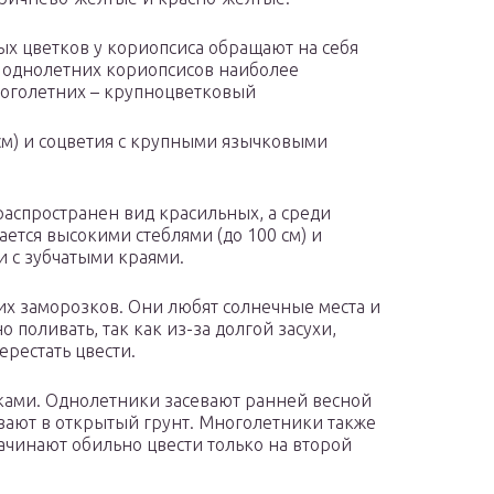
х цветков у кориопсиса обращают на себя
 однолетних кориопсисов наиболее
ноголетних – крупноцветковый
см) и соцветия с крупными язычковыми
аспространен вид красильных, а среди
ется высокими стеблями (до 100 см) и
 с зубчатыми краями.
их заморозков. Они любят солнечные места и
 поливать, так как из-за долгой засухи,
рестать цвести.
ками. Однолетники засевают ранней весной
ивают в открытый грунт. Многолетники также
ачинают обильно цвести только на второй