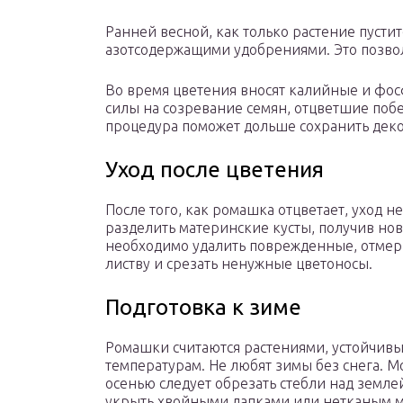
Ранней весной, как только растение пустит
азотсодержащими удобрениями. Это позвол
Во время цветения вносят калийные и фос
силы на созревание семян, отцветшие побе
процедура поможет дольше сохранить деко
Уход после цветения
После того, как ромашка отцветает, уход 
разделить материнские кусты, получив но
необходимо удалить поврежденные, отмер
листву и срезать ненужные цветоносы.
Подготовка к зиме
Ромашки считаются растениями, устойчив
температурам. Не любят зимы без снега. 
осенью следует обрезать стебли над земле
укрыть хвойными лапками или нетканым м