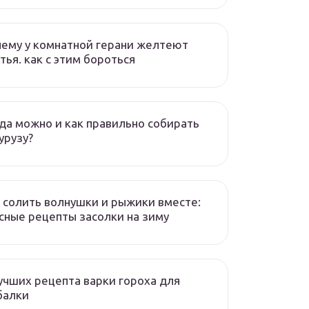
ему у комнатной герани желтеют
тья. как с этим бороться
да можно и как правильно собирать
урузу?
 солить волнушки и рыжики вместе:
сные рецепты засолки на зиму
учших рецепта варки гороха для
балки