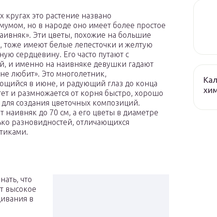
х кругах это растение названо
мумом, но в народе оно имеет более простое
аивняк». Эти цветы, похожие на большие
 тоже имеют белые лепесточки и желтую
ую сердцевину. Его часто путают с
, и именно на наивняке девушки гадают
 не любит». Это многолетник,
Кал
ющийся в июне, и радующий глаз до конца
хим
стет и размножается от корня быстро, хорошо
 для создания цветочных композиций.
т наивняк до 70 см, а его цветы в диаметре
лько разновидностей, отличающихся
тиками.
нать, что
ит высокое
щивания в