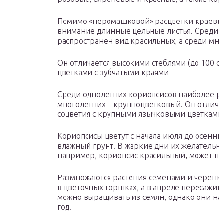
Помимо «неромашковой» расцветки краевы
внимание длинные цельные листья. Среди
распространен вид красильных, а среди м
Он отличается высокими стеблями (до 100 
цветками с зубчатыми краями
Среди однолетних кориопсисов наиболее р
многолетних – крупноцветковый. Он отлича
соцветия с крупными язычковыми цветками
Кориопсисы цветут с начала июля до осенн
влажный грунт. В жаркие дни их желательно
например, кориопсис красильный, может пе
Размножаются растения семенами и черен
в цветочных горшках, а в апреле пересаж
можно выращивать из семян, однако они н
год.