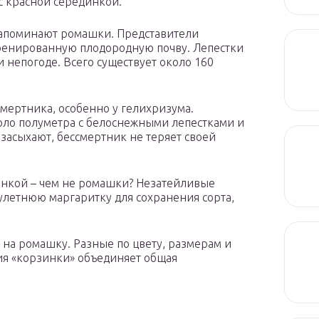
с красной серединкой.
напоминают ромашки. Представители
дренированную плодородную почву. Лепестки
 непогоде. Всего существует около 160
смертника, особенно у гелихризума.
ло полуметра с белоснежными лепестками и
 засыхают, бессмертник не теряет своей
инкой – чем не ромашки? Незатейливые
улетнюю маргаритку для сохранения сорта,
 на ромашку. Разные по цвету, размерам и
тия «корзинки» объединяет общая