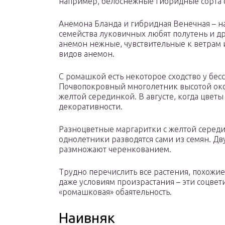
например, белоснежные гибридные сорта 
Анемона Бланда и гибридная Венечная – 
семейства луковичных любят полутень и 
анемон нежные, чувствительные к ветрам и
видов анемон.
С ромашкой есть некоторое сходство у бес
Почвопокровный многолетник высотой око
желтой серединкой. В августе, когда цветы
декоративности.
Разноцветные маргаритки с желтой серед
однолетники разводятся сами из семян. Дв
размножают черенкованием.
Трудно перечислить все растения, похожие
даже условиям произрастания – эти соцве
«ромашковая» обаятельность.
Наивняк