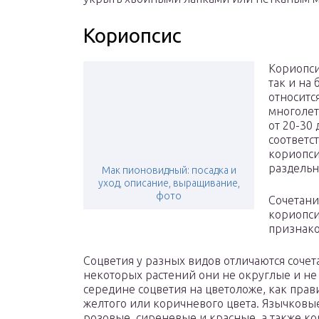
Кориопсис
Кориопси
так и на
относитс
многолет
от 20-30 
соответст
кориопси
раздельн
Мак пионовидный: посадка и
уход, описание, выращивание,
фото
Сочетани
кориопси
признако
Соцветия у разных видов отличаются соче
некоторых растений они не округлые и не 
середине соцветия на цветоложе, как прав
желтого или коричневого цвета. Язычковы
розовые, сиреневые и красные, а также к