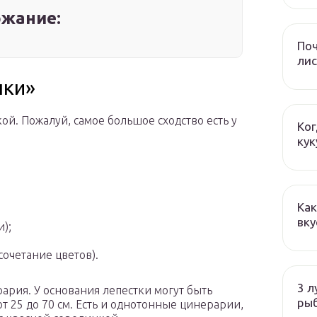
жание:
Поч
лис
шки»
ой. Пожалуй, самое большое сходство есть у
Ког
кук
Как
вку
);
очетание цветов).
3 л
ария. У основания лепестки могут быть
ры
т 25 до 70 см. Есть и однотонные цинерарии,