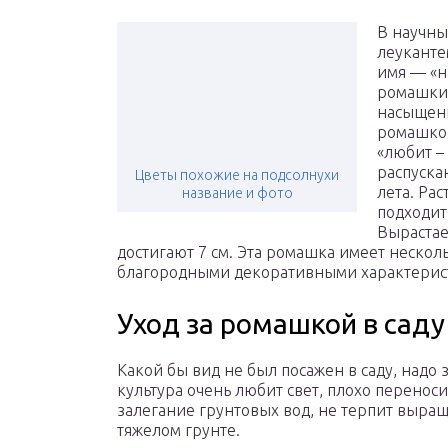
В научны
леуканте
имя — «н
ромашки,
насыщенн
ромашкой
«любит –
распуска
Цветы похожие на подсолнухи
лета. Ра
название и фото
подходит
Вырастае
достигают 7 см. Эта ромашка имеет неско
благородными декоративными характерис
Уход за ромашкой в саду
Какой бы вид не был посажен в саду, надо з
культура очень любит свет, плохо перенос
залегание грунтовых вод, не терпит выра
тяжелом грунте.