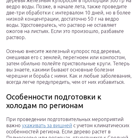
деревья железным купоросом в пропорции 300 гр на
ведро воды. Позже, в начале лета, также проведите
две-три обработки с интервалом 10 дней, но в более
низкой концентрации, достаточно 50 г на ведро
воды. Удостоверьтесь, что раствор не оставляет
ожогов на листьях. Если это произошло, разбавьте
раствор.
Осенью внесите железный купорос под деревья,
смешивая его с землей, перегноем или компостом,
затем обильно полейте приствольные круги. Теперь
вы знаете, какими бывают основные болезни
черешни и борьба с ними. Как и любые заболевания,
всегда легче предупредить, чем от них избавиться.
Особенности подготовки к
холодам по регионам
При проведении подготовительных мероприятий
важно
ухаживать за вишней
с учетом климатических
особенностей региона. Если дерево растет в
Подмосковье или регионах, относящихся к Средней