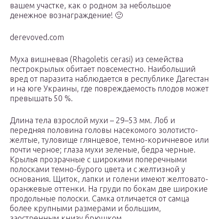
вашем участке, как о родном за небольшое
денежное вознаграждение! 🙂
derevoved.com
Муха вишневая (Rhagoletis cerasi) из семейства
пестрокрылых обитает повсеместно. Наибольший
вред от паразита наблюдается в республике Дагестан
и на юге Украины, где повреждаемость плодов может
превышать 50 %.
Длина тела взрослой мухи – 29–53 мм. Лоб и
передняя половина головы насекомого золотисто-
желтые, туловище глянцевое, темно-коричневое или
почти черное; глаза мухи зеленые, бедра черные.
Крылья прозрачные с широкими поперечными
полосками темно-бурого цвета и с желтизной у
основания. Щиток, лапки и голени имеют желтовато-
оранжевые оттенки. На груди по бокам две широкие
продольные полоски. Самка отличается от самца
более крупными размерами и большим,
заостренным книзу брюшком.