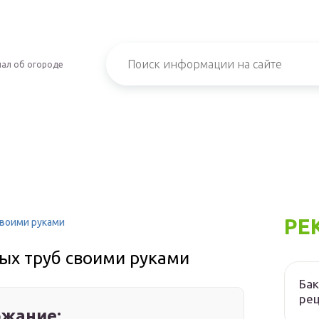
ал об огороде
РЕ
своими руками
ых труб своими руками
Бак
ре
жание: