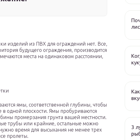
Поч
лис
ки изделий из ПВХ для ограждений нет. Все,
рритория будущего ограждения, производится
Ког
мечаются места на одинаковом расстоянии,
кук
етки
Как
вку
аются ямы, соответственной глубины, чтобы
е в одной плоскости. Ямы пробуриваются
убины промерзания грунта вашей местности.
овые трубы или крайние, остальные можно
3 л
нужно время для высыхания не менее трех
ры
все пролеты.