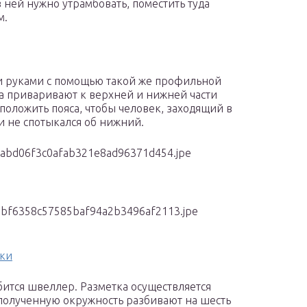
ней нужно утрамбовать, поместить туда
м.
и руками с помощью такой же профильной
яса приваривают к верхней и нижней части
положить пояса, чтобы человек, заходящий в
 и не спотыкался об нижний.
dabd06f3c0afab321e8ad96371d454.jpe
3bf6358c57585baf94a2b3496af2113.jpe
дки
ится швеллер. Разметка осуществляется
е полученную окружность разбивают на шесть