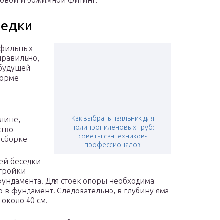
ссовой и обжимной фитинг.
седки
офильных
 правильно,
 будущей
форме
Как выбрать паяльник для
лине,
полипропиленовых труб:
ство
советы сантехников-
 сборке.
профессионалов
ей беседки
стройки
фундамента. Для стоек опоры необходима
ло в фундамент. Следовательно, в глубину яма
 около 40 см.