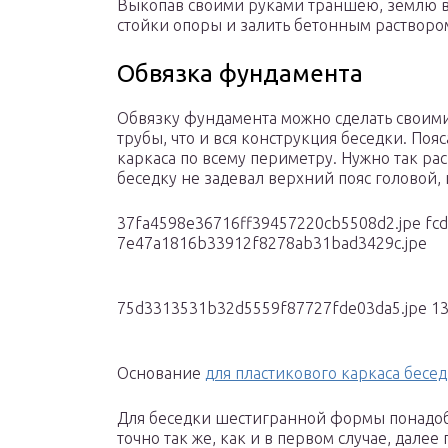
Выкопав своими руками траншею, землю в 
стойки опоры и залить бетонным растворо
Обвязка фундамента
Обвязку фундамента можно сделать своим
трубы, что и вся конструкция беседки. По
каркаса по всему периметру. Нужно так рас
беседку не задевал верхний пояс головой,
37fa4598e36716ff39457220cb5508d2.jpe fc
7e47a1816b33912f8278ab31bad3429c.jpe
75d3313531b32d5559f87727fde03da5.jpe 1
Основание
для пластикового каркаса бесе
Для беседки шестигранной формы понадоб
точно так же, как и в первом случае, дале