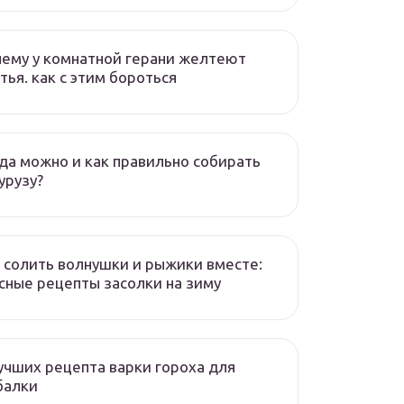
ему у комнатной герани желтеют
тья. как с этим бороться
да можно и как правильно собирать
урузу?
 солить волнушки и рыжики вместе:
сные рецепты засолки на зиму
учших рецепта варки гороха для
балки